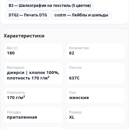
B3 — Шелкография на текстиль (5 цветов)
DTG2 — Печать DTG
custm — Лейблы и шильды
Характеристики
Вес (г)
Количество
180
62
Материал
Пантон
джерси | хлопок 100%,
плотность 170 г/м²
637C
Плотность
Пол
170 г/м²
женские
Посадка
Размер
приталенная
XL