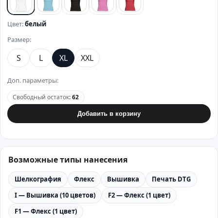
белый
бирюзовый
черный
розовый
красный
Цвет:
белый
Размер:
S
L
XL
XXL
Доп. параметры:
Свободный остаток
:
62
Добавить в корзину
Возможные типы нанесения
Шелкография
Флекс
Вышивка
Печать DTG
I — Вышивка (10 цветов)
F2 — Флекс (1 цвет)
F1 — Флекс (1 цвет)