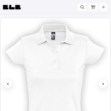
≡
BLB
‹
›