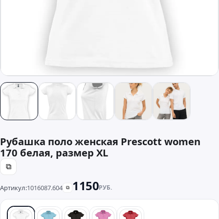
Рубашка поло женская Prescott women
170 белая, размер XL
⧉
1150
Артикул:
1016087.604
РУБ.
⧉