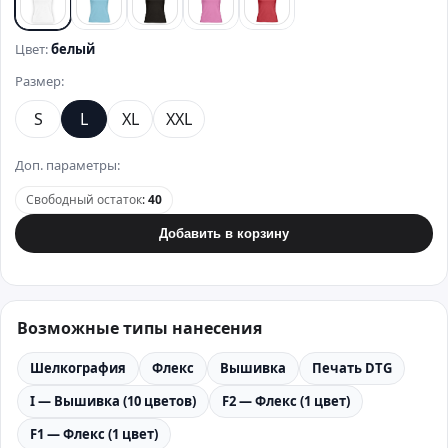
белый
бирюзовый
черный
розовый
красный
Цвет:
белый
Размер:
S
L
XL
XXL
Доп. параметры:
Свободный остаток
:
40
Добавить в корзину
Возможные типы нанесения
Шелкография
Флекс
Вышивка
Печать DTG
I — Вышивка (10 цветов)
F2 — Флекс (1 цвет)
F1 — Флекс (1 цвет)