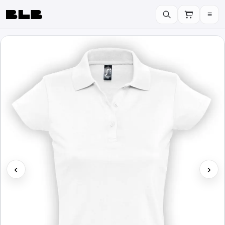
≡
BLB
‹
›