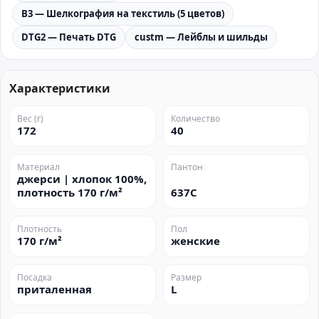
B3 — Шелкография на текстиль (5 цветов)
DTG2 — Печать DTG
custm — Лейблы и шильды
Характеристики
Вес (г)
Количество
172
40
Материал
Пантон
джерси | хлопок 100%,
плотность 170 г/м²
637C
Плотность
Пол
170 г/м²
женские
Посадка
Размер
приталенная
L