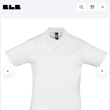
≡
BLB
‹
›