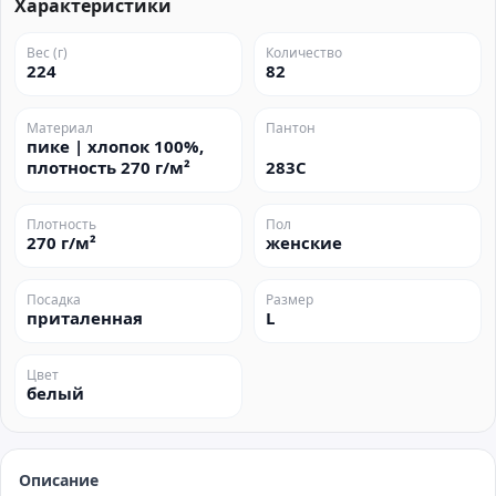
Характеристики
Вес (г)
Количество
224
82
Материал
Пантон
пике | хлопок 100%,
плотность 270 г/м²
283C
Плотность
Пол
270 г/м²
женские
Посадка
Размер
приталенная
L
Цвет
белый
Описание