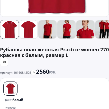
Рубашка поло женская Practice women 270
красная с белым, размер L
⧉
2560
Артикул:
1016084.503
РУБ.
⧉
белый
Цвет:
белый
Размер: