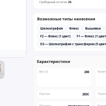
Свободный остаток
:
26
Возможные типы нанесения
Шелкография
Флекс
Вышивка
F2 — Флекс (1 цвет)
F1 — Флекс (1 цвет
D3 — Шелкография с трансфером (5 цвет
Характеристики
Вес (г)
Колич
200
Пантон
Плотн
283C
Посадка
Разм