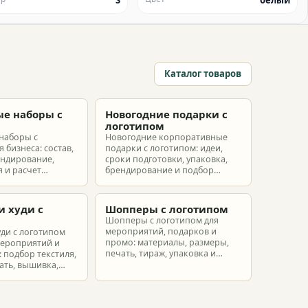
S
белый
Каталог товаров
е наборы с
Новогодние подарки с
м
логотипом
наборы с
Новогодние корпоративные
 бизнеса: состав,
подарки с логотипом: идеи,
ендирование,
сроки подготовки, упаковка,
 и расчет
брендирование и подбор
ых наборов под
наборов для клиентов,
еты.
партнеров и сотрудников.
и худи с
Шопперы с логотипом
м
Шопперы с логотипом для
мероприятий, подарков и
уди с логотипом
промо: материалы, размеры,
мероприятий и
печать, тираж, упаковка и
 подбор текстиля,
расчет брендированных сумок.
ать, вышивка,
ет.