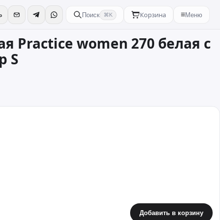
Корзина
≡
Поиск
Меню
⌘K
я Practice women 270 белая с
р S
Добавить в корзину