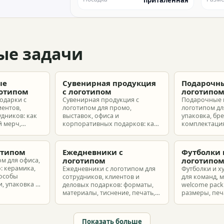
приталенная
ые задачи
ые
Сувенирная продукция
Подарочны
готипом
с логотипом
логотипо
одарки с
Сувенирная продукция с
Подарочные 
иентов,
логотипом для промо,
логотипом для
удников: как
выставок, офиса и
упаковка, бр
 мерч,
корпоративных подарков: как
комплектация
т и
выбрать позиции, подготовить
корпоративн
з без лишнего
макет и избежать лишних
разные бюдж
затрат.
отипом
Ежедневники с
Футболки 
логотипом
логотипо
ом для офиса,
: керамика,
Ежедневники с логотипом для
Футболки и х
пособы
сотрудников, клиентов и
для команд, 
, упаковка и
деловых подарков: форматы,
welcome pack:
материалы, тиснение, печать,
размеры, печ
наборы и расчет тиража.
сроки и бюдж
Показать больше