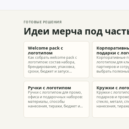
ГОТОВЫЕ РЕШЕНИЯ
Идеи мерча под част
Welcome pack с
Корпоративн
логотипом
подарки с ло
Как собрать welcome pack с
Корпоративные п
логотипом: состав набора,
логотипом для кл
брендирование, упаковка,
партнеров и сотр
сроки, бюджет и запуск
выбрать полезный
корпоративного мерча для
рассчитать бюдже
новых сотрудников.
подготовить зака
риска.
Ручки с логотипом
Кружки с лог
Ручки с логотипом для промо,
Кружки с логотип
офиса и подарочных наборов:
подарков и промо
материалы, способы
стекло, металл, с
нанесения, тиражи, бюджет и
нанесения, тиражи
подготовка макета.
расчет.