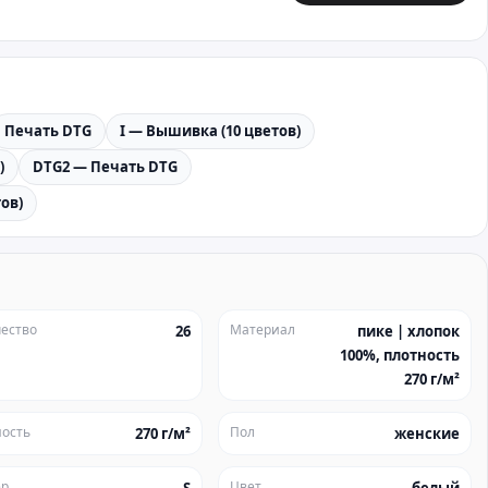
Печать DTG
I — Вышивка (10 цветов)
)
DTG2 — Печать DTG
ов)
ество
Материал
26
пике | хлопок
100%, плотность
270 г/м²
ость
Пол
270 г/м²
женские
ер
Цвет