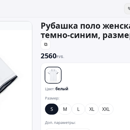
Рубашка поло женска
темно-синим, разме
⧉
2560
РУБ.
белый
Цвет:
белый
Размер:
S
M
L
XL
XXL
Доп. параметры: