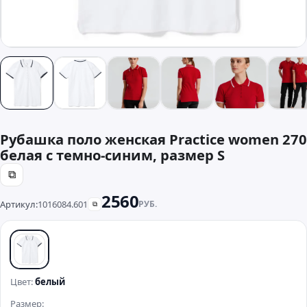
Рубашка поло женская Practice women 270
белая с темно-синим, размер S
⧉
2560
Артикул:
1016084.601
РУБ.
⧉
белый
Цвет:
белый
Размер: