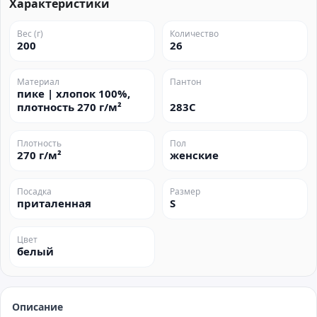
Характеристики
Вес (г)
Количество
200
26
Материал
Пантон
пике | хлопок 100%,
плотность 270 г/м²
283C
Плотность
Пол
270 г/м²
женские
Посадка
Размер
приталенная
S
Цвет
белый
Описание