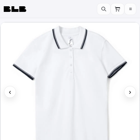
≡
BLB
‹
›