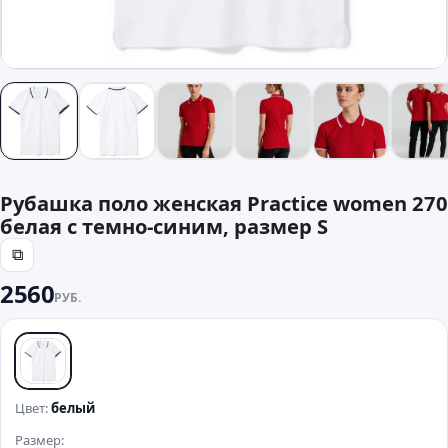
Рубашка поло женская Practice women 270
белая с темно-синим, размер S
⧉
2560
РУБ.
белый
Цвет:
белый
Размер: