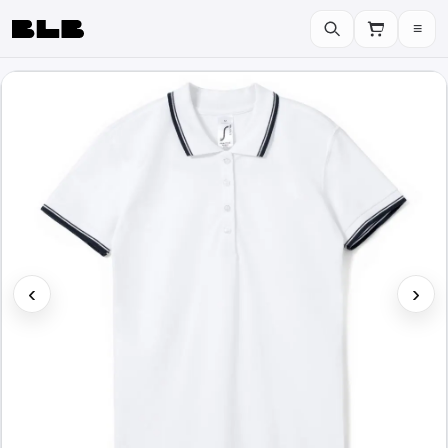
≡
BLB
‹
›