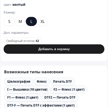
Цвет:
желтый
Размер:
S
M
L
XL
Доп. параметры:
Свободный остаток
:
42
Добавить в корзину
Возможные типы нанесения
Шелкография
Флекс
Печать DTF
I — Вышивка (10 цветов)
F2 — Флекс (1 цвет)
F1 — Флекс (1 цвет)
DTF2 — Печать DTF
DTF-F — Печать DTF с эффектами (1 цвет)