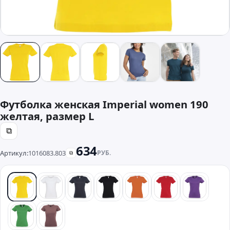
Футболка женская Imperial women 190
желтая, размер L
⧉
634
Артикул:
1016083.803
РУБ.
⧉
желтый
белый
синий
черный
оранжевый
красный
фиолето
зеленый
розовый