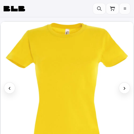
≡
BLB
‹
›