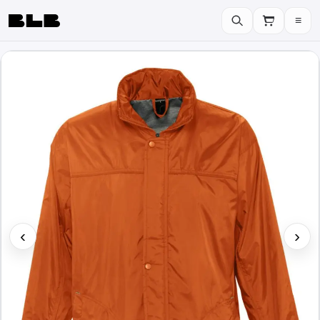
≡
BLB
‹
›