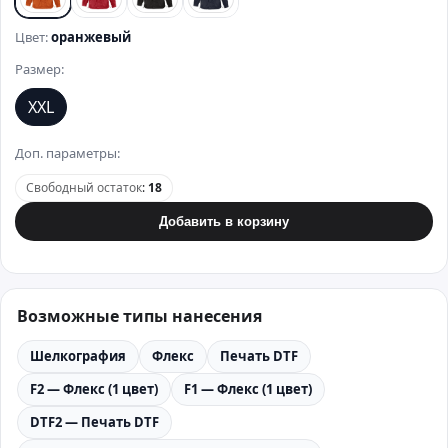
оранжевый
красный
черный
синий
Цвет:
оранжевый
Размер:
XXL
Доп. параметры:
Свободный остаток
:
18
Добавить в корзину
Возможные типы нанесения
Шелкография
Флекс
Печать DTF
F2 — Флекс (1 цвет)
F1 — Флекс (1 цвет)
DTF2 — Печать DTF