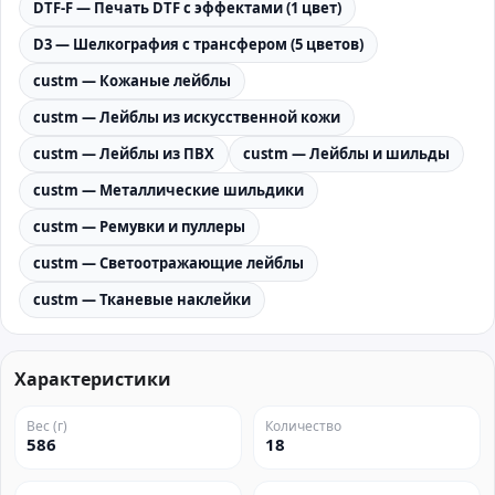
DTF-F — Печать DTF с эффектами (1 цвет)
D3 — Шелкография с трансфером (5 цветов)
custm — Кожаные лейблы
custm — Лейблы из искусственной кожи
custm — Лейблы из ПВХ
custm — Лейблы и шильды
custm — Металлические шильдики
custm — Ремувки и пуллеры
custm — Светоотражающие лейблы
custm — Тканевые наклейки
Характеристики
Вес (г)
Количество
586
18