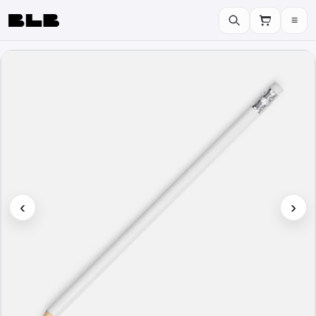
≡
BLB
‹
›