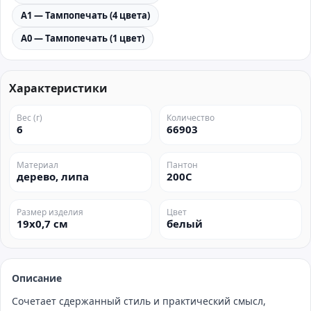
A1 — Тампопечать (4 цвета)
A0 — Тампопечать (1 цвет)
Характеристики
Вес (г)
Количество
6
66903
Материал
Пантон
дерево, липа
200C
Размер изделия
Цвет
19х0,7 см
белый
Описание
Сочетает сдержанный стиль и практический смысл,