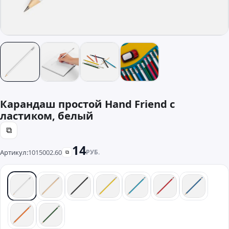
Карандаш простой Hand Friend с
ластиком, белый
⧉
14
Артикул:
1015002.60
РУБ.
⧉
белый
неокрашенный
черный
желтый
голубой
красный
синий
оранжевый
зеленый