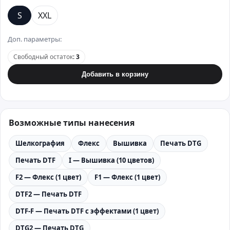
S
XXL
Доп. параметры:
Свободный остаток
:
3
Добавить в корзину
Возможные типы нанесения
Шелкография
Флекс
Вышивка
Печать DTG
Печать DTF
I — Вышивка (10 цветов)
F2 — Флекс (1 цвет)
F1 — Флекс (1 цвет)
DTF2 — Печать DTF
DTF-F — Печать DTF с эффектами (1 цвет)
DTG2 — Печать DTG