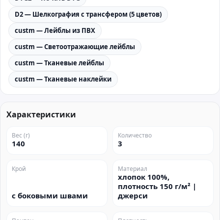
D2 — Шелкография с трансфером (5 цветов)
custm — Лейблы из ПВХ
custm — Светоотражающие лейблы
custm — Тканевые лейблы
custm — Тканевые наклейки
Характеристики
Вес (г)
Количество
140
3
Крой
Материал
хлопок 100%,
плотность 150 г/м² |
с боковыми швами
джерси