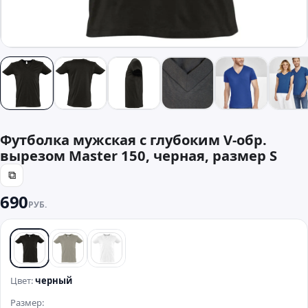
Футболка мужская с глубоким V-обр.
вырезом Master 150, черная, размер S
⧉
690
РУБ.
черный
хаки
белый
Цвет:
черный
Размер: