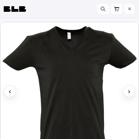
≡
BLB
‹
›