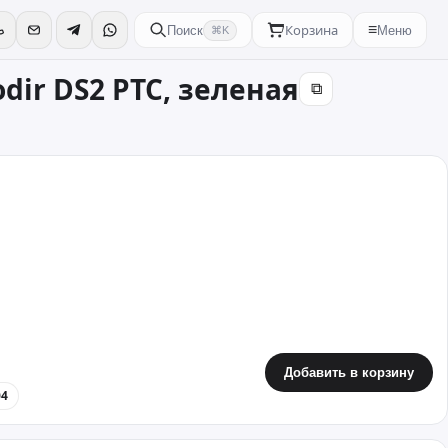
Корзина
≡
Поиск
Меню
⌘K
dir DS2 PTC, зеленая
⧉
Добавить в корзину
04