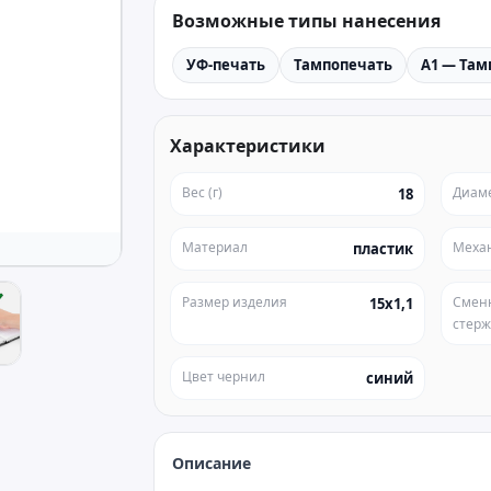
Возможные типы нанесения
УФ-печать
Тампопечать
A1 — Там
Характеристики
Вес (г)
Диам
18
Материал
Меха
пластик
Размер изделия
Смен
15х1,1
стер
Цвет чернил
синий
Описание