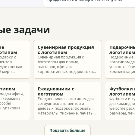
ые задачи
ые
Сувенирная продукция
Подарочны
готипом
с логотипом
логотипо
одарки с
Сувенирная продукция с
Подарочные 
иентов,
логотипом для промо,
логотипом для
удников: как
выставок, офиса и
упаковка, бр
 мерч,
корпоративных подарков: как
комплектация
т и
выбрать позиции, подготовить
корпоративн
з без лишнего
макет и избежать лишних
разные бюдж
затрат.
отипом
Ежедневники с
Футболки 
логотипом
логотипо
ом для офиса,
: керамика,
Ежедневники с логотипом для
Футболки и х
пособы
сотрудников, клиентов и
для команд, 
, упаковка и
деловых подарков: форматы,
welcome pack:
материалы, тиснение, печать,
размеры, печ
наборы и расчет тиража.
сроки и бюдж
Показать больше