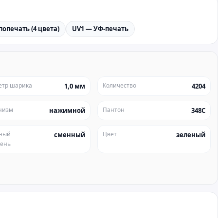
попечать (4 цвета)
UV1 — УФ-печать
етр шарика
Количество
1,0 мм
4204
низм
Пантон
нажимной
348C
ный
Цвет
сменный
зеленый
жень