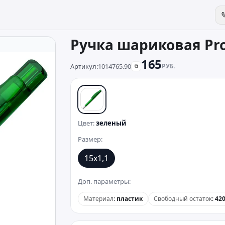
Ручка шариковая Pro
165
Артикул:
1014765.90
РУБ.
⧉
зеленый
Цвет:
зеленый
Размер:
15х1,1
Доп. параметры:
Материал
:
пластик
Свободный остаток
:
42