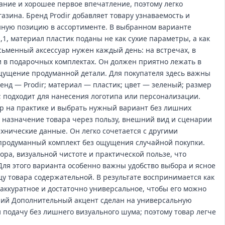
ние и хорошее первое впечатление, поэтому легко
азина. Бренд Prodir добавляет товару узнаваемость и
нную позицию в ассортименте. В выбранном варианте
,1, материал пластик поданы не как сухие параметры, а как
сьменный аксессуар нужен каждый день: на встречах, в
и в подарочных комплектах. Он должен приятно лежать в
ощущение продуманной детали. Для покупателя здесь важны
ренд — Prodir; материал — пластик; цвет — зеленый; размер
; подходит для нанесения логотипа или персонализации.
р на практике и выбрать нужный вариант без лишних
 назначение товара через пользу, внешний вид и сценарии
ехнические данные. Он легко сочетается с другими
 продуманный комплект без ощущения случайной покупки.
ора, визуальной чистоте и практической пользе, что
Для этого варианта особенно важны удобство выбора и ясное
цу товара содержательной. В результате воспринимается как
 аккуратное и достаточно универсальное, чтобы его можно
ний Дополнительный акцент сделан на универсальную
 подачу без лишнего визуального шума; поэтому товар легче