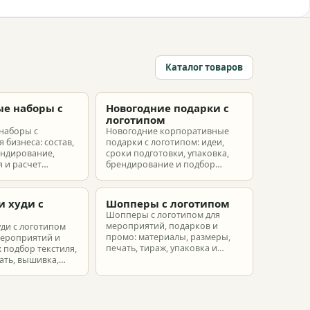
Каталог товаров
е наборы с
Новогодние подарки с
м
логотипом
наборы с
Новогодние корпоративные
 бизнеса: состав,
подарки с логотипом: идеи,
ендирование,
сроки подготовки, упаковка,
 и расчет
брендирование и подбор
ых наборов под
наборов для клиентов,
еты.
партнеров и сотрудников.
и худи с
Шопперы с логотипом
м
Шопперы с логотипом для
мероприятий, подарков и
уди с логотипом
промо: материалы, размеры,
мероприятий и
печать, тираж, упаковка и
 подбор текстиля,
расчет брендированных сумок.
ать, вышивка,
ет.