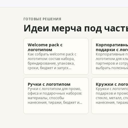
ГОТОВЫЕ РЕШЕНИЯ
Идеи мерча под част
Welcome pack с
Корпоративн
логотипом
подарки с ло
Как собрать welcome pack с
Корпоративные п
логотипом: состав набора,
логотипом для кл
брендирование, упаковка,
партнеров и сотр
сроки, бюджет и запуск
выбрать полезный
корпоративного мерча для
рассчитать бюдже
новых сотрудников.
подготовить зака
риска.
Ручки с логотипом
Кружки с лог
Ручки с логотипом для промо,
Кружки с логотип
офиса и подарочных наборов:
подарков и промо
материалы, способы
стекло, металл, с
нанесения, тиражи, бюджет и
нанесения, тиражи
подготовка макета.
расчет.