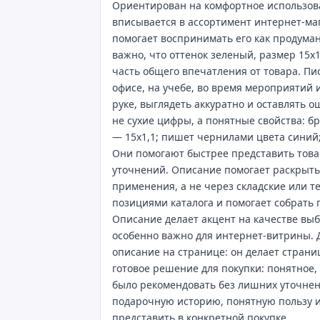
Ориентирован на комфортное использова
вписывается в ассортимент интернет‑маг
помогает воспринимать его как продума
важно, что оттенок зеленый, размер 15х1
часть общего впечатления от товара. Пи
офисе, на учебе, во время мероприятий 
руке, выглядеть аккуратно и оставлять 
не сухие цифры, а понятные свойства: б
— 15х1,1; пишет чернилами цвета синий
Они помогают быстрее представить това
уточнений. Описание помогает раскрыть
применения, а не через складские или т
позициями каталога и помогает собрать
Описание делает акцент на качестве выб
особенно важно для интернет‑витрины. 
описание на странице: он делает страни
готовое решение для покупки: понятное,
было рекомендовать без лишних уточне
подарочную историю, понятную пользу и
представить в конкретной покупке.