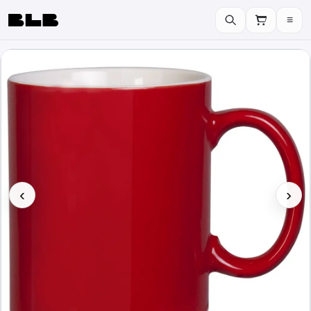
≡
BLB
‹
›