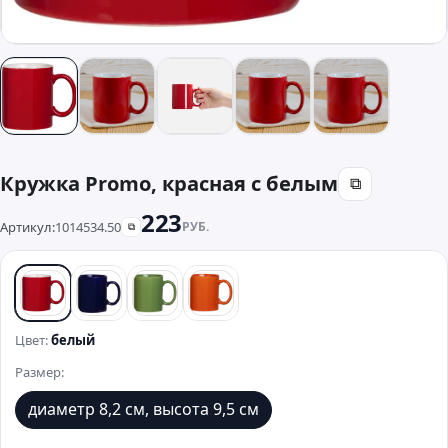
Кружка Promo, красная с белым
⧉
223
Артикул:
1014534.50
РУБ.
⧉
белый
синий
зеленый
оранжевый
Цвет:
белый
Размер:
диаметр 8,2 см, высота 9,5 см