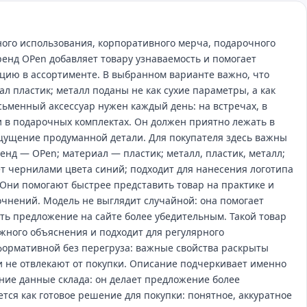
ого использования, корпоративного мерча, подарочного
енд OPen добавляет товару узнаваемость и помогает
цию в ассортименте. В выбранном варианте важно, что
ал пластик; металл поданы не как сухие параметры, а как
сьменный аксессуар нужен каждый день: на встречах, в
и в подарочных комплектах. Он должен приятно лежать в
ощущение продуманной детали. Для покупателя здесь важны
енд — OPen; материал — пластик; металл, пластик, металл;
т чернилами цвета синий; подходит для нанесения логотипа
 Они помогают быстрее представить товар на практике и
чнений. Модель не выглядит случайной: она помогает
ть предложение на сайте более убедительным. Такой товар
ожного объяснения и подходит для регулярного
формативной без перегруза: важные свойства раскрыты
и не отвлекают от покупки. Описание подчеркивает именно
ние данные склада: он делает предложение более
тся как готовое решение для покупки: понятное, аккуратное