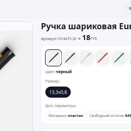
Ручка шариковая Eur
18
Артикул:
1014475.30
РУБ.
⧉
черный
синий
белый
красный
зеле
Цвет:
черный
Размер:
13,3х0,8
Доп. параметры:
Материал
:
пластик
Свободный остаток
:
84