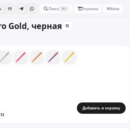
Корзина
≡
Поиск
Меню
⌘K
o Gold, черная
⧉
ный
серый
розовый
оранжевый
фиолетовый
желтый
Добавить в корзину
572