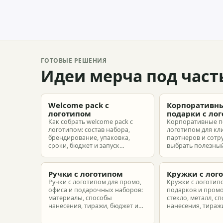
ГОТОВЫЕ РЕШЕНИЯ
Идеи мерча под част
Welcome pack с
Корпоративн
логотипом
подарки с ло
Как собрать welcome pack с
Корпоративные п
логотипом: состав набора,
логотипом для кл
брендирование, упаковка,
партнеров и сотр
сроки, бюджет и запуск
выбрать полезный
корпоративного мерча для
рассчитать бюдже
новых сотрудников.
подготовить зака
риска.
Ручки с логотипом
Кружки с лог
Ручки с логотипом для промо,
Кружки с логотип
офиса и подарочных наборов:
подарков и промо
материалы, способы
стекло, металл, с
нанесения, тиражи, бюджет и
нанесения, тиражи
подготовка макета.
расчет.