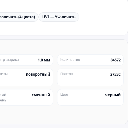
попечать (4 цвета)
UV1 — УФ-печать
етр шарика
Количество
1,0 мм
84572
низм
Пантон
поворотный
2755C
ный
Цвет
сменный
черный
жень