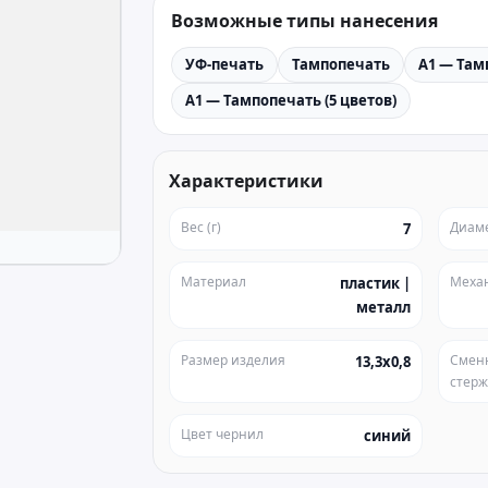
Возможные типы нанесения
УФ-печать
Тампопечать
A1 — Там
A1 — Тампопечать (5 цветов)
Характеристики
Вес (г)
Диам
7
Материал
Меха
пластик |
металл
Размер изделия
Смен
13,3х0,8
стер
Цвет чернил
синий