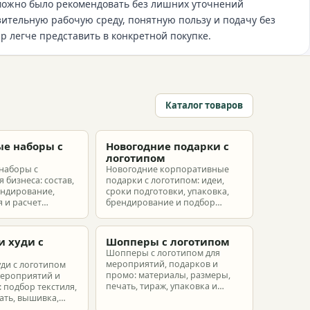
 можно было рекомендовать без лишних уточнений
ительную рабочую среду, понятную пользу и подачу без
р легче представить в конкретной покупке.
Каталог товаров
е наборы с
Новогодние подарки с
м
логотипом
наборы с
Новогодние корпоративные
 бизнеса: состав,
подарки с логотипом: идеи,
ендирование,
сроки подготовки, упаковка,
 и расчет
брендирование и подбор
ых наборов под
наборов для клиентов,
еты.
партнеров и сотрудников.
и худи с
Шопперы с логотипом
м
Шопперы с логотипом для
мероприятий, подарков и
уди с логотипом
промо: материалы, размеры,
мероприятий и
печать, тираж, упаковка и
 подбор текстиля,
расчет брендированных сумок.
ать, вышивка,
ет.