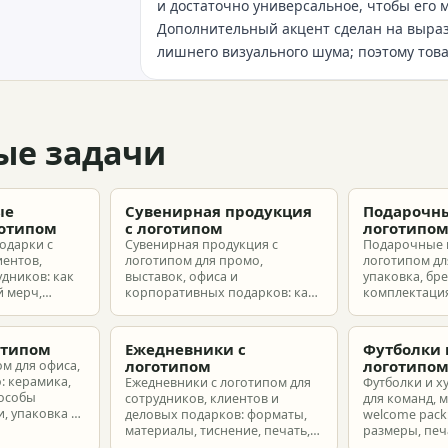
и достаточно универсальное, чтобы его
Дополнительный акцент сделан на выраз
лишнего визуального шума; поэтому това
ые задачи
ые
Сувенирная продукция
Подарочны
готипом
с логотипом
логотипо
одарки с
Сувенирная продукция с
Подарочные 
иентов,
логотипом для промо,
логотипом для
удников: как
выставок, офиса и
упаковка, бр
 мерч,
корпоративных подарков: как
комплектация
т и
выбрать позиции, подготовить
корпоративн
з без лишнего
макет и избежать лишних
разные бюдж
затрат.
отипом
Ежедневники с
Футболки 
логотипом
логотипо
ом для офиса,
: керамика,
Ежедневники с логотипом для
Футболки и х
пособы
сотрудников, клиентов и
для команд, 
, упаковка и
деловых подарков: форматы,
welcome pack:
материалы, тиснение, печать,
размеры, печ
наборы и расчет тиража.
сроки и бюдж