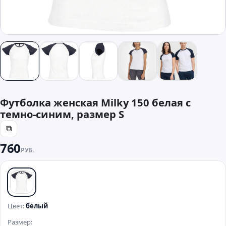
Футболка женская Milky 150 белая с
темно-синим, размер S
⧉
760
РУБ.
белый
Цвет:
белый
Размер: