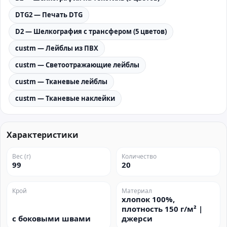
DTG2 — Печать DTG
D2 — Шелкография с трансфером (5 цветов)
custm — Лейблы из ПВХ
custm — Светоотражающие лейблы
custm — Тканевые лейблы
custm — Тканевые наклейки
Характеристики
Вес (г)
Количество
99
20
Крой
Материал
хлопок 100%,
плотность 150 г/м² |
с боковыми швами
джерси