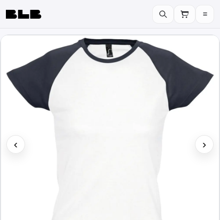
≡
BLB
‹
›