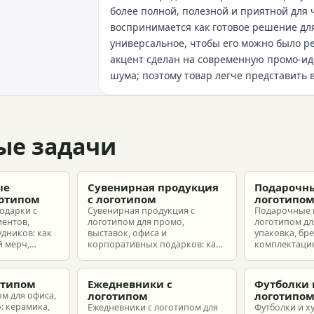
более полной, полезной и приятной для 
воспринимается как готовое решение для
универсальное, чтобы его можно было 
акцент сделан на современную промо-ид
шума; поэтому товар легче представить 
ые задачи
ые
Сувенирная продукция
Подарочны
готипом
с логотипом
логотипо
одарки с
Сувенирная продукция с
Подарочные 
иентов,
логотипом для промо,
логотипом для
удников: как
выставок, офиса и
упаковка, бр
 мерч,
корпоративных подарков: как
комплектация
т и
выбрать позиции, подготовить
корпоративн
з без лишнего
макет и избежать лишних
разные бюдж
затрат.
отипом
Ежедневники с
Футболки 
логотипом
логотипо
ом для офиса,
: керамика,
Ежедневники с логотипом для
Футболки и х