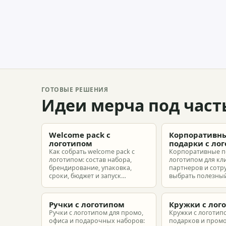
ГОТОВЫЕ РЕШЕНИЯ
Идеи мерча под част
Welcome pack с
Корпоративн
логотипом
подарки с ло
Как собрать welcome pack с
Корпоративные п
логотипом: состав набора,
логотипом для кл
брендирование, упаковка,
партнеров и сотр
сроки, бюджет и запуск
выбрать полезный
корпоративного мерча для
рассчитать бюдже
новых сотрудников.
подготовить зака
риска.
Ручки с логотипом
Кружки с лог
Ручки с логотипом для промо,
Кружки с логотип
офиса и подарочных наборов:
подарков и промо