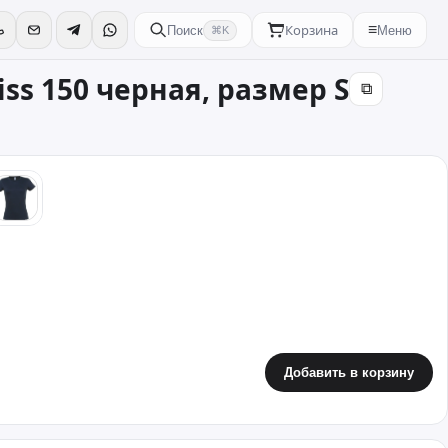
Корзина
≡
Поиск
Меню
⌘K
ss 150 черная, размер S
⧉
етовый
синий
Добавить в корзину