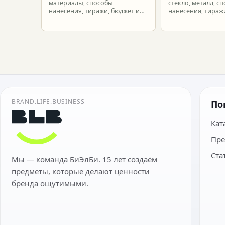
материалы, способы
стекло, металл, с
нанесения, тиражи, бюджет и
нанесения, тиражи
подготовка макета.
расчет.
BRAND.LIFE.BUSINESS
По
Кат
Пре
Ста
Мы — команда БиЭлБи. 15 лет создаём
предметы, которые делают ценности
бренда ощутимыми.