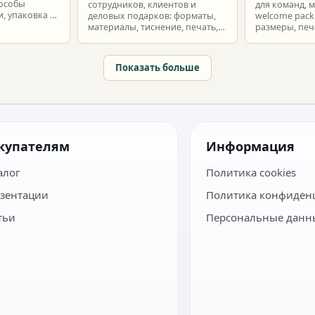
пособы
сотрудников, клиентов и
для команд, 
, упаковка и
деловых подарков: форматы,
welcome pack:
материалы, тиснение, печать,
размеры, печ
наборы и расчет тиража.
сроки и бюдж
Показать больше
купателям
Информация
алог
Политика cookies
зентации
Политика конфиден
тьи
Персональные данн