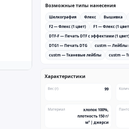
Возможные типы нанесения
Шелкография
Флекс
Вышивка
F2 — Флекс (1 цвет)
F1 — Флекс (1 цвет
DTF-F — Печать DTF с эффектами (1 цвет
DTG1 — Печать DTG
custm — Лейблы 
custm — Тканевые лейблы
custm — 
Характеристики
Вес (г)
Колич
99
Материал
Пант
хлопок 100%,
плотность 150 г/
м² | джерси