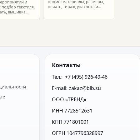
промо: материалы, размеры,
мероприятий и
печать, тираж, упаковка и
 подбор текстиля,
расчет брендированных сумок.
ать, вышивка,
ет.
Контакты
Тел.:  +7 (495) 926-49-46
циальности
E-mail: zakaz@blb.su
ые
ООО «ТРЕНД»
ИНН 7728512631
КПП 771801001
ОГРН 1047796328997