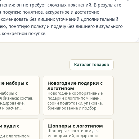
чтения: он не требует сложных пояснений. В результате
 покупки: понятное, аккуратное и достаточно
рекомендовать без лишних уточнений Дополнительный
ею, понятную пользу и подачу без лишнего визуального
в конкретной покупке.
Каталог товаров
е наборы с
Новогодние подарки с
м
логотипом
наборы с
Новогодние корпоративные
 бизнеса: состав,
подарки с логотипом: идеи,
ендирование,
сроки подготовки, упаковка,
 и расчет
брендирование и подбор
ых наборов под
наборов для клиентов,
еты.
партнеров и сотрудников.
и худи с
Шопперы с логотипом
м
Шопперы с логотипом для
мероприятий, подарков и
уди с логотипом