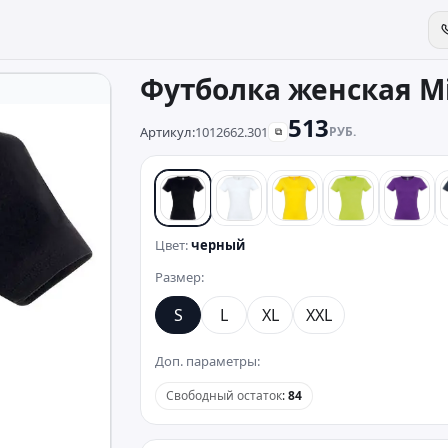
Футболка женская Mi
513
Артикул:
1012662.301
РУБ.
⧉
черный
белый
желтый
зеленый
фиол
Цвет:
черный
Размер:
S
L
XL
XXL
Доп. параметры:
Свободный остаток
:
84