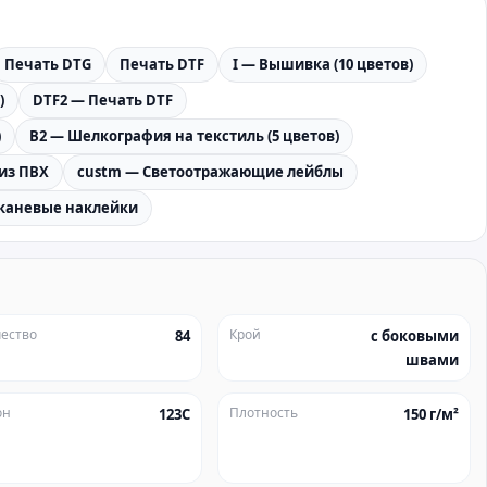
Печать DTG
Печать DTF
I — Вышивка (10 цветов)
)
DTF2 — Печать DTF
)
B2 — Шелкография на текстиль (5 цветов)
из ПВХ
custm — Светоотражающие лейблы
Тканевые наклейки
ество
Крой
84
с боковыми
швами
он
Плотность
123C
150 г/м²