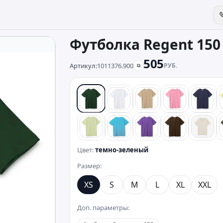
Футболка Regent 150
505
Артикул:
1011376.900
РУБ.
⧉
темно-зеленый
белый
песочный
розовый
сини
зеленый
бирюзовый
фиолетовый
коричневый
беже
Цвет:
темно-зеленый
Размер:
XS
S
M
L
XL
XXL
Доп. параметры: