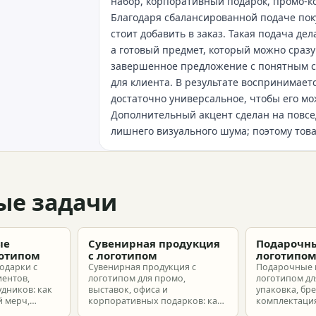
набор, корпоративный подарок, промо‑к
Благодаря сбалансированной подаче пок
стоит добавить в заказ. Такая подача де
а готовый предмет, который можно сразу
завершенное предложение с понятным с
для клиента. В результате воспринимаетс
достаточно универсальное, чтобы его м
Дополнительный акцент сделан на повсе
лишнего визуального шума; поэтому това
ые задачи
ые
Сувенирная продукция
Подарочны
готипом
с логотипом
логотипо
одарки с
Сувенирная продукция с
Подарочные 
иентов,
логотипом для промо,
логотипом для
удников: как
выставок, офиса и
упаковка, бр
 мерч,
корпоративных подарков: как
комплектация
т и
выбрать позиции, подготовить
корпоративн