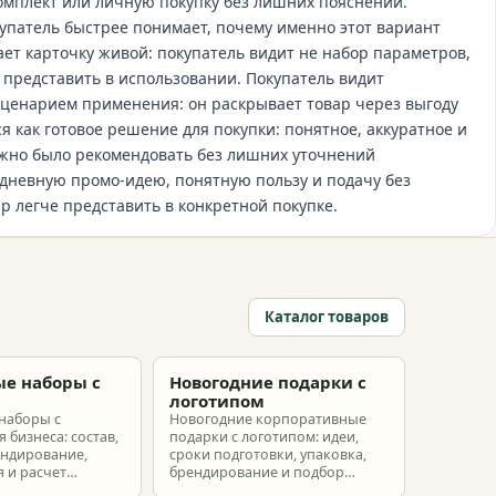
омплект или личную покупку без лишних пояснений.
упатель быстрее понимает, почему именно этот вариант
лает карточку живой: покупатель видит не набор параметров,
 представить в использовании. Покупатель видит
ценарием применения: он раскрывает товар через выгоду
я как готовое решение для покупки: понятное, аккуратное и
ожно было рекомендовать без лишних уточнений
дневную промо-идею, понятную пользу и подачу без
р легче представить в конкретной покупке.
Каталог товаров
е наборы с
Новогодние подарки с
м
логотипом
наборы с
Новогодние корпоративные
 бизнеса: состав,
подарки с логотипом: идеи,
ендирование,
сроки подготовки, упаковка,
 и расчет
брендирование и подбор
ых наборов под
наборов для клиентов,