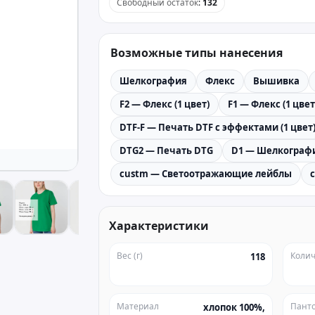
Свободный остаток
:
132
Возможные типы нанесения
Шелкография
Флекс
Вышивка
F2 — Флекс (1 цвет)
F1 — Флекс (1 цвет
DTF-F — Печать DTF с эффектами (1 цвет
DTG2 — Печать DTG
D1 — Шелкографи
custm — Светоотражающие лейблы
Характеристики
Вес (г)
Колич
118
Материал
Пант
хлопок 100%,