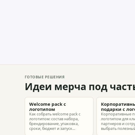
ГОТОВЫЕ РЕШЕНИЯ
Идеи мерча под част
Welcome pack с
Корпоративн
логотипом
подарки с ло
Как собрать welcome pack с
Корпоративные п
логотипом: состав набора,
логотипом для кл
брендирование, упаковка,
партнеров и сотр
сроки, бюджет и запуск
выбрать полезный
корпоративного мерча для
рассчитать бюдже