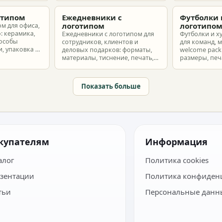
з без лишнего
макет и избежать лишних
разные бюдж
затрат.
отипом
Ежедневники с
Футболки 
логотипом
логотипо
ом для офиса,
: керамика,
Ежедневники с логотипом для
Футболки и х
пособы
сотрудников, клиентов и
для команд, 
, упаковка и
деловых подарков: форматы,
welcome pack:
материалы, тиснение, печать,
размеры, печ
наборы и расчет тиража.
сроки и бюдж
Показать больше
купателям
Информация
алог
Политика cookies
зентации
Политика конфиден
тьи
Персональные данн