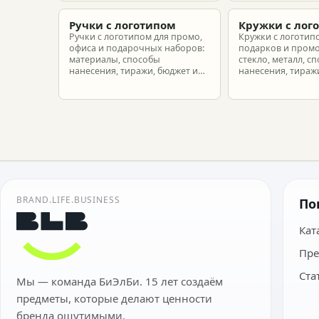
новых сотрудников.
подготовить зака
риска.
Ручки с логотипом
Кружки с лог
Ручки с логотипом для промо,
Кружки с логотип
офиса и подарочных наборов:
подарков и промо
материалы, способы
стекло, металл, с
нанесения, тиражи, бюджет и
нанесения, тиражи
подготовка макета.
расчет.
BRAND.LIFE.BUSINESS
По
Кат
Пре
Ста
Мы — команда БиЭлБи. 15 лет создаём
предметы, которые делают ценности
бренда ощутимыми.