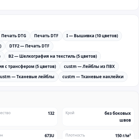
Печать DTG
Печать DTF
I — Вышивка (10 цветов)
)
DTF2 — Печать DTF
)
B2 — Шелкография на текстиль (5 цветов)
я с трансфером (5 цветов)
custm — Лейблы из ПВХ
custm — Тканевые лейблы
custm — Тканевые наклейки
ество
Крой
132
без боковых
швов
он
Плотность
673U
150 г/м²