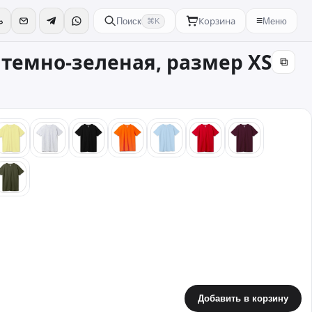
Корзина
≡
Поиск
Меню
⌘K
 темно-зеленая, размер XS
⧉
й
желтый
серый
черный
оранжевый
голубой
красный
бордовый
вый
хаки
Добавить в корзину