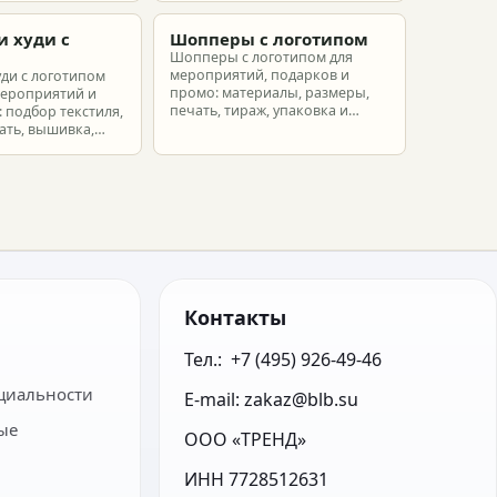
еты.
партнеров и сотрудников.
и худи с
Шопперы с логотипом
м
Шопперы с логотипом для
мероприятий, подарков и
уди с логотипом
промо: материалы, размеры,
мероприятий и
печать, тираж, упаковка и
 подбор текстиля,
расчет брендированных сумок.
ать, вышивка,
ет.
Контакты
Тел.:  +7 (495) 926-49-46
циальности
E-mail: zakaz@blb.su
ые
ООО «ТРЕНД»
ИНН 7728512631