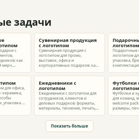
ые задачи
ые
Сувенирная продукция
Подарочны
готипом
с логотипом
логотипо
одарки с
Сувенирная продукция с
Подарочные 
иентов,
логотипом для промо,
логотипом для
удников: как
выставок, офиса и
упаковка, бр
 мерч,
корпоративных подарков: как
комплектация
т и
выбрать позиции, подготовить
корпоративн
з без лишнего
макет и избежать лишних
разные бюдж
затрат.
отипом
Ежедневники с
Футболки 
логотипом
логотипо
ом для офиса,
: керамика,
Ежедневники с логотипом для
Футболки и х
пособы
сотрудников, клиентов и
для команд, 
, упаковка и
деловых подарков: форматы,
welcome pack:
материалы, тиснение, печать,
размеры, печ
наборы и расчет тиража.
сроки и бюдж
Показать больше