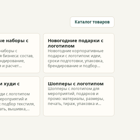
Каталог товаров
е наборы с
Новогодние подарки с
м
логотипом
наборы с
Новогодние корпоративные
 бизнеса: состав,
подарки с логотипом: идеи,
ендирование,
сроки подготовки, упаковка,
 и расчет
брендирование и подбор
ых наборов под
наборов для клиентов,
еты.
партнеров и сотрудников.
и худи с
Шопперы с логотипом
м
Шопперы с логотипом для
мероприятий, подарков и
уди с логотипом
промо: материалы, размеры,
мероприятий и
печать, тираж, упаковка и
 подбор текстиля,
расчет брендированных сумок.
ать, вышивка,
ет.