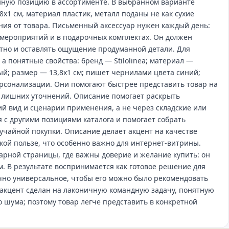
нную позицию в ассортименте. В выбранном варианте
8х1 см, материал пластик, металл поданы не как сухие
ния от товара. Письменный аксессуар нужен каждый день:
мя мероприятий и в подарочных комплектах. Он должен
атно и оставлять ощущение продуманной детали. Для
а понятные свойства: бренд — Stilolinea; материал —
вый; размер — 13,8х1 см; пишет чернилами цвета синий;
ерсонализации. Они помогают быстрее представить товар на
 лишних уточнений. Описание помогает раскрыть
й вид и сценарии применения, а не через складские или
я с другими позициями каталога и помогает собрать
чайной покупки. Описание делает акцент на качестве
кой пользе, что особенно важно для интернет‑витрины.
рной страницы, где важны доверие и желание купить: он
м. В результате воспринимается как готовое решение для
очно универсальное, чтобы его можно было рекомендовать
акцент сделан на лаконичную командную задачу, понятную
о шума; поэтому товар легче представить в конкретной