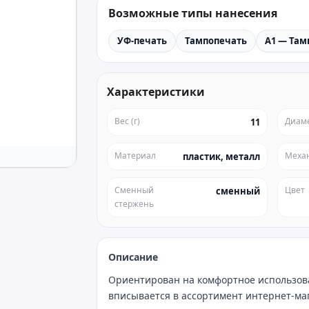
Возможные типы нанесения
УФ-печать
Тампопечать
A1 — Там
Характеристики
Вес (г)
Диам
11
Материал
Меха
пластик, металл
Сменный
Цвет
сменный
стержень
Описание
Ориентирован на комфортное использова
вписывается в ассортимент интернет‑мага