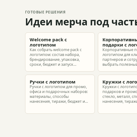
ГОТОВЫЕ РЕШЕНИЯ
Идеи мерча под част
Welcome pack с
Корпоративн
логотипом
подарки с ло
Как собрать welcome pack с
Корпоративные п
логотипом: состав набора,
логотипом для кл
брендирование, упаковка,
партнеров и сотр
сроки, бюджет и запуск
выбрать полезный
корпоративного мерча для
рассчитать бюдже
новых сотрудников.
подготовить зака
риска.
Ручки с логотипом
Кружки с лог
Ручки с логотипом для промо,
Кружки с логотип
офиса и подарочных наборов:
подарков и промо
материалы, способы
стекло, металл, с
нанесения, тиражи, бюджет и
нанесения, тиражи
подготовка макета.
расчет.