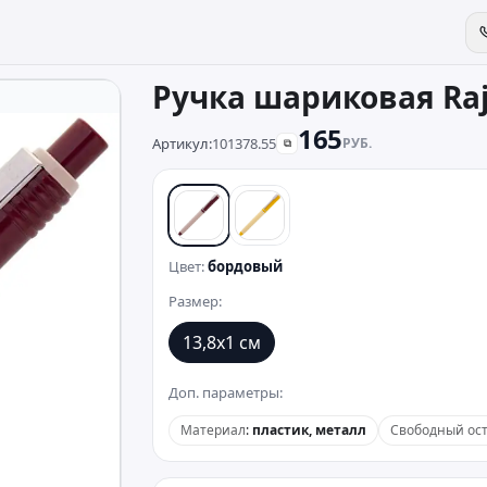
Ручка шариковая Raj
165
Артикул:
101378.55
РУБ.
⧉
бордовый
желтый
Цвет:
бордовый
Размер:
13,8х1 см
Доп. параметры:
Материал
:
пластик, металл
Свободный ост