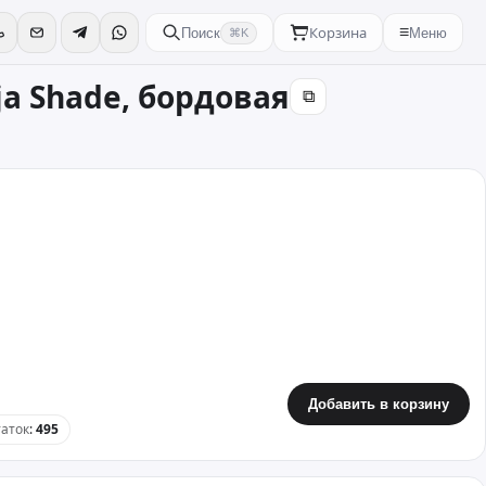
Корзина
≡
Поиск
Меню
⌘K
a Shade, бордовая
⧉
Добавить в корзину
аток
:
495