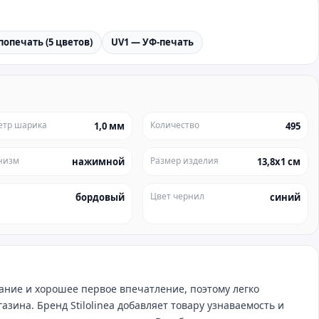
попечать (5 цветов)
UV1 — УФ-печать
етр шарика
Количество
1,0 мм
495
низм
Размер изделия
нажимной
13,8х1 см
Цвет чернил
бордовый
синий
ние и хорошее первое впечатление, поэтому легко
зина. Бренд Stilolinea добавляет товару узнаваемость и