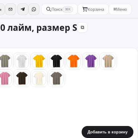
Корзина
≡
Поиск
Меню
⌘K
90 лайм, размер S
⧉
бой
хаки
светлый меланж
желтый
черный
оранжевый
фиолетовый
песочный
зовый
розовый
коричневый
бежевый
стальной
Добавить в корзину