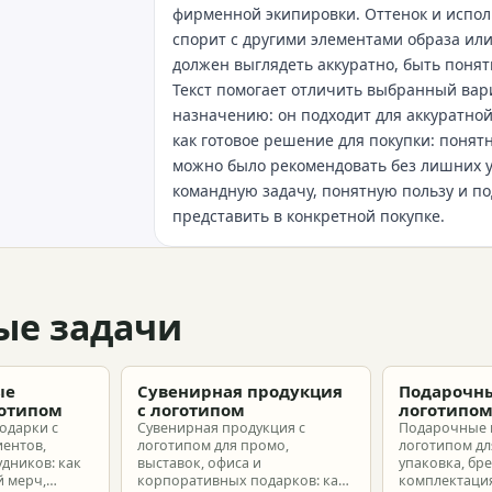
фирменной экипировки. Оттенок и испол
спорит с другими элементами образа или
должен выглядеть аккуратно, быть поня
Текст помогает отличить выбранный вари
назначению: он подходит для аккуратно
как готовое решение для покупки: понятн
можно было рекомендовать без лишних 
командную задачу, понятную пользу и по
представить в конкретной покупке.
ые задачи
ые
Сувенирная продукция
Подарочны
готипом
с логотипом
логотипо
одарки с
Сувенирная продукция с
Подарочные 
иентов,
логотипом для промо,
логотипом для
удников: как
выставок, офиса и
упаковка, бр
 мерч,
корпоративных подарков: как
комплектация