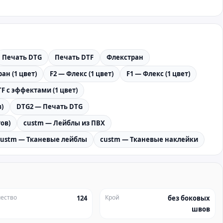
Печать DTG
Печать DTF
Флекстран
ан (1 цвет)
F2 — Флекс (1 цвет)
F1 — Флекс (1 цвет)
F с эффектами (1 цвет)
)
DTG2 — Печать DTG
ов)
custm — Лейблы из ПВХ
custm — Тканевые лейблы
custm — Тканевые наклейки
ество
Крой
124
без боковых
швов