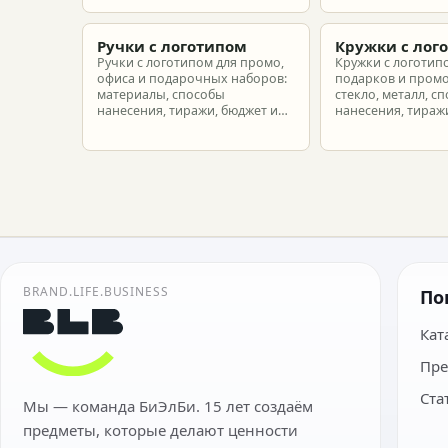
корпоративного мерча для
рассчитать бюдже
новых сотрудников.
подготовить зака
риска.
Ручки с логотипом
Кружки с лог
Ручки с логотипом для промо,
Кружки с логотип
офиса и подарочных наборов:
подарков и промо
материалы, способы
стекло, металл, с
нанесения, тиражи, бюджет и
нанесения, тиражи
подготовка макета.
расчет.
BRAND.LIFE.BUSINESS
По
Кат
Пре
Ста
Мы — команда БиЭлБи. 15 лет создаём
предметы, которые делают ценности