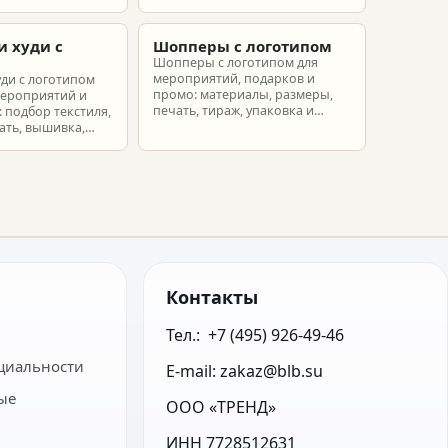
ых наборов под
наборов для клиентов,
еты.
партнеров и сотрудников.
и худи с
Шопперы с логотипом
м
Шопперы с логотипом для
мероприятий, подарков и
уди с логотипом
промо: материалы, размеры,
мероприятий и
печать, тираж, упаковка и
 подбор текстиля,
расчет брендированных сумок.
ать, вышивка,
ет.
Контакты
Тел.:  +7 (495) 926-49-46
циальности
E-mail: zakaz@blb.su
ые
ООО «ТРЕНД»
ИНН 7728512631