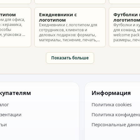
т и
выбрать позиции, подготовить
корпоративн
з без лишнего
макет и избежать лишних
разные бюдж
затрат.
отипом
Ежедневники с
Футболки 
логотипом
логотипо
ом для офиса,
: керамика,
Ежедневники с логотипом для
Футболки и х
пособы
сотрудников, клиентов и
для команд, 
, упаковка и
деловых подарков: форматы,
welcome pack:
материалы, тиснение, печать,
размеры, печ
наборы и расчет тиража.
сроки и бюдж
Показать больше
купателям
Информация
алог
Политика cookies
зентации
Политика конфиден
тьи
Персональные данн