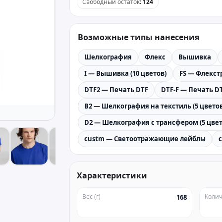
Свободный остаток
:
124
Возможные типы нанесения
Шелкография
Флекс
Вышивка
I — Вышивка (10 цветов)
FS — Флекстр
DTF2 — Печать DTF
DTF-F — Печать DT
B2 — Шелкография на текстиль (5 цветов
D2 — Шелкография с трансфером (5 цвет
custm — Светоотражающие лейблы
Характеристики
Вес (г)
Колич
168