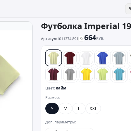
Футболка Imperial 1
664
Артикул:
1011374.891
РУБ.
⧉
лайм
красный
белый
синий
голу
бордовый
серый
лимонный
зеленый
бирю
Цвет:
лайм
Размер:
S
M
L
XXL
Доп. параметры: