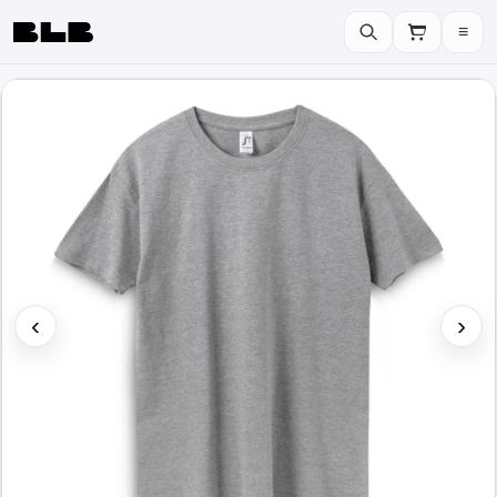
≡
BLB
‹
›