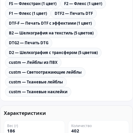
FS — Флекстран (1 цвет)
F2 — Флекс (1 цвет)
F1 — Флекс (1 цвет)
DTF2 — Печать DTF
DTF-F — Печать DTF с эффектами (1 цвет)
B2 — Шелкография на текстиль (5 цветов)
DTG2 — Печать DTG
D2 — Шелкография с трансфером (5 цветов)
custm — Лейблы из ПВХ
custm — Светоотражающие лейблы
custm — Тканевые лейблы
custm — Тканевые наклейки
Характеристики
Вес (г)
Количество
186
402