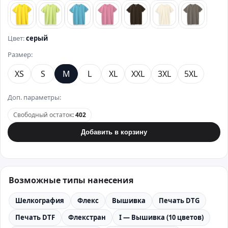
лимонный
зеленый
бирюзовый
розовый
коричневый
бежевый
стально
Цвет:
серый
Размер:
XS
S
M
L
XL
XXL
3XL
5XL
Доп. параметры:
Свободный остаток
:
402
Добавить в корзину
Возможные типы нанесения
Шелкография
Флекс
Вышивка
Печать DTG
Печать DTF
Флекстран
I — Вышивка (10 цветов)