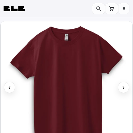
≡
BLB
‹
›