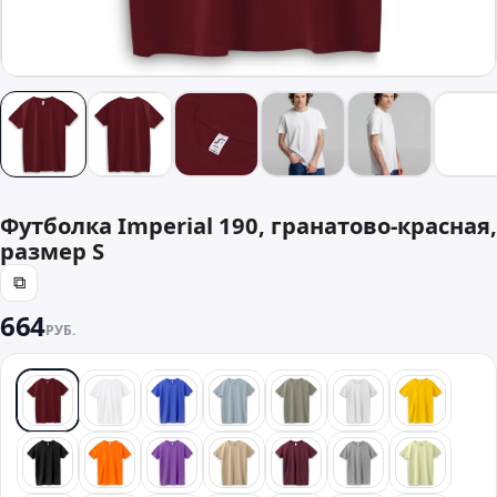
Футболка Imperial 190, гранатово-красная,
размер S
⧉
664
РУБ.
красный
белый
синий
голубой
хаки
светлый мелан
желтый
черный
оранжевый
фиолетовый
песочный
бордовый
серый
лайм