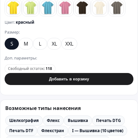
лимонный
зеленый
бирюзовый
розовый
коричневый
бежевый
стально
Цвет:
красный
Размер:
S
M
L
XL
XXL
Доп. параметры:
Свободный остаток
:
118
Добавить в корзину
Возможные типы нанесения
Шелкография
Флекс
Вышивка
Печать DTG
Печать DTF
Флекстран
I — Вышивка (10 цветов)