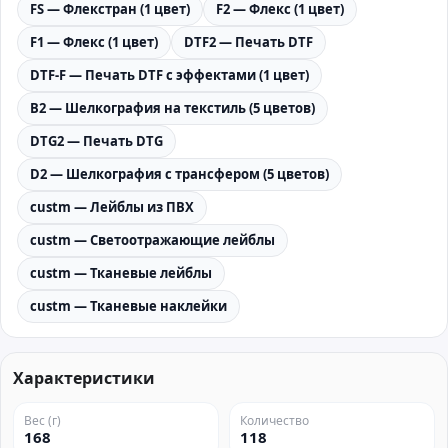
FS — Флекстран (1 цвет)
F2 — Флекс (1 цвет)
F1 — Флекс (1 цвет)
DTF2 — Печать DTF
DTF-F — Печать DTF с эффектами (1 цвет)
B2 — Шелкография на текстиль (5 цветов)
DTG2 — Печать DTG
D2 — Шелкография с трансфером (5 цветов)
custm — Лейблы из ПВХ
custm — Светоотражающие лейблы
custm — Тканевые лейблы
custm — Тканевые наклейки
Характеристики
Вес (г)
Количество
168
118