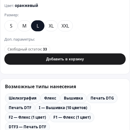
Цвет:
оранжевый
Размер:
S
M
L
XL
XXL
Доп. параметры:
Свободный остаток
:
33
Добавить в корзину
Возможные типы нанесения
Шелкография
Флекс
Вышивка
Печать DTG
Печать DTF
I — Вышивка (10 цветов)
F2 — Флекс (1 цвет)
F1 — Флекс (1 цвет)
DTF3 — Печать DTF