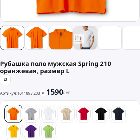
Рубашка поло мужская Spring 210
оранжевая, размер L
⧉
1590
Артикул:
1011898.203
РУБ.
⧉
оранжевый
серый
белый
бежевый
красный
черный
синий
желтый
фиолетовый
зеленый