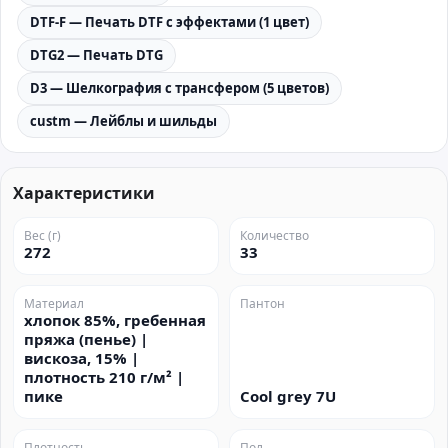
DTF-F — Печать DTF с эффектами (1 цвет)
DTG2 — Печать DTG
D3 — Шелкография с трансфером (5 цветов)
custm — Лейблы и шильды
Характеристики
Вес (г)
Количество
272
33
Материал
Пантон
хлопок 85%, гребенная
пряжа (пенье) |
вискоза, 15% |
плотность 210 г/м² |
пике
Cool grey 7U
Плотность
Пол