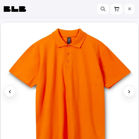
≡
BLB
‹
›