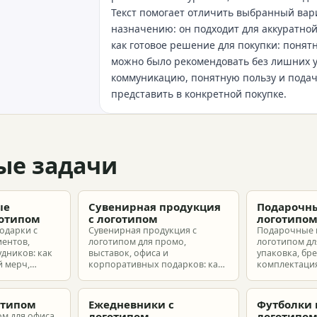
Текст помогает отличить выбранный вари
назначению: он подходит для аккуратно
как готовое решение для покупки: понятн
можно было рекомендовать без лишних 
коммуникацию, понятную пользу и подач
представить в конкретной покупке.
ые задачи
ые
Сувенирная продукция
Подарочны
готипом
с логотипом
логотипо
одарки с
Сувенирная продукция с
Подарочные 
иентов,
логотипом для промо,
логотипом для
удников: как
выставок, офиса и
упаковка, бр
 мерч,
корпоративных подарков: как
комплектация
т и
выбрать позиции, подготовить
корпоративн
з без лишнего
макет и избежать лишних
разные бюдж
затрат.
отипом
Ежедневники с
Футболки 
логотипом
логотипо
ом для офиса,