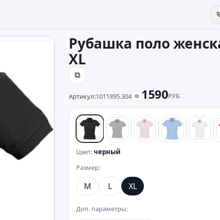
Рубашка поло женска
XL
⧉
1590
Артикул:
1011895.304
РУБ.
⧉
черный
серый
розовый
голубой
белы
Цвет:
черный
Размер:
M
L
XL
Доп. параметры: