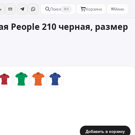
Корзина
≡
Поиск
Меню
⌘K
я People 210 черная, размер
й
красный
зеленый
оранжевый
синий
Добавить в корзину