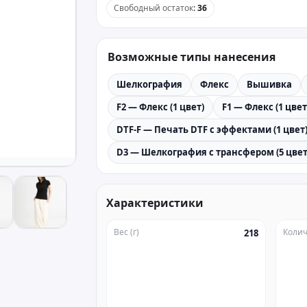
Свободный остаток
:
36
Возможные типы нанесения
Шелкография
Флекс
Вышивка
F2 — Флекс (1 цвет)
F1 — Флекс (1 цвет
DTF-F — Печать DTF с эффектами (1 цвет
D3 — Шелкография с трансфером (5 цвет
Характеристики
Вес (г)
Колич
218