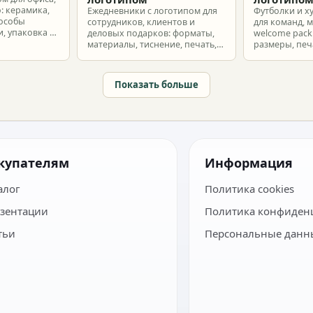
: керамика,
Ежедневники с логотипом для
Футболки и х
пособы
сотрудников, клиентов и
для команд, 
, упаковка и
деловых подарков: форматы,
welcome pack:
материалы, тиснение, печать,
размеры, печ
наборы и расчет тиража.
сроки и бюдж
Показать больше
купателям
Информация
алог
Политика cookies
зентации
Политика конфиден
тьи
Персональные данн