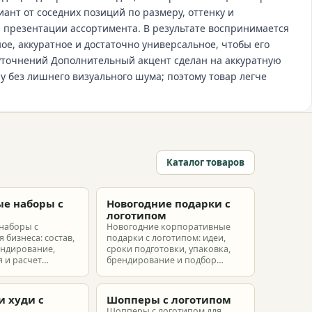
ант от соседних позиций по размеру, оттенку и
й презентации ассортимента. В результате воспринимается
ое, аккуратное и достаточно универсальное, чтобы его
уточнений Дополнительный акцент сделан на аккуратную
у без лишнего визуального шума; поэтому товар легче
Каталог товаров
е наборы с
Новогодние подарки с
м
логотипом
наборы с
Новогодние корпоративные
 бизнеса: состав,
подарки с логотипом: идеи,
ендирование,
сроки подготовки, упаковка,
 и расчет
брендирование и подбор
ых наборов под
наборов для клиентов,
еты.
партнеров и сотрудников.
и худи с
Шопперы с логотипом
м
Шопперы с логотипом для