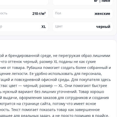
м² | пике
ость
Пол
210 г/м²
женские
ер
Цвет
XL
черный
ной и брендированной среде, не перегружая образ лишними
что оттенок черный, размер XL поданы не как сухие
ния от товара. Рубашка помогает создать более собранный и
ение легкости. Ее удобно использовать для персонала,
таций и повседневной офисной среды. Для покупателя здесь
ства: цвет — черный; размер — XL. Они помогают быстрее
ть нужный вариант без лишних уточнений. Товар хорошо
й выдачи, оформления заказов для сотрудников и создания
мотрится на странице сайта, потому что имеет ясное
сть. Текст помогает показать товар как завершенное
дящее для реальных задач, а не просто позицию в прайсе.