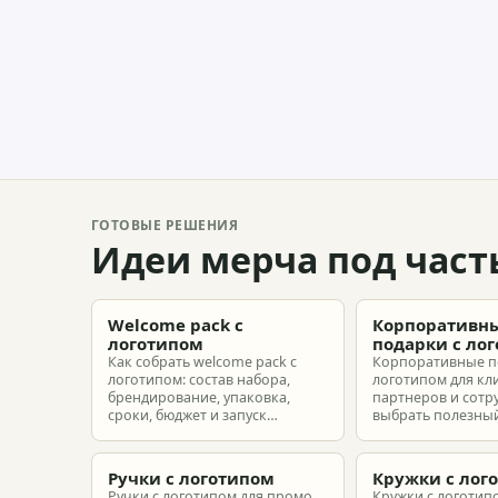
ГОТОВЫЕ РЕШЕНИЯ
Идеи мерча под част
Welcome pack с
Корпоративн
логотипом
подарки с ло
Как собрать welcome pack с
Корпоративные п
логотипом: состав набора,
логотипом для кл
брендирование, упаковка,
партнеров и сотр
сроки, бюджет и запуск
выбрать полезный
корпоративного мерча для
рассчитать бюдже
новых сотрудников.
подготовить зака
риска.
Ручки с логотипом
Кружки с лог
Ручки с логотипом для промо,
Кружки с логотип