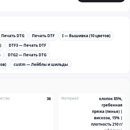
Печать DTG
Печать DTF
I — Вышивка (10 цветов)
)
DTF3 — Печать DTF
)
DTG2 — Печать DTG
ов)
custm — Лейблы и шильды
ество
Материал
36
хлопок 85%,
гребенная
пряжа (пенье) |
вискоза, 15% |
плотность 210 г/