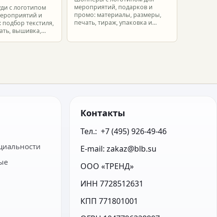
мероприятий, подарков и
уди с логотипом
промо: материалы, размеры,
мероприятий и
печать, тираж, упаковка и
 подбор текстиля,
расчет брендированных сумок.
ать, вышивка,
ет.
Контакты
Тел.:  +7 (495) 926-49-46
циальности
E-mail: zakaz@blb.su
ые
ООО «ТРЕНД»
ИНН 7728512631
КПП 771801001