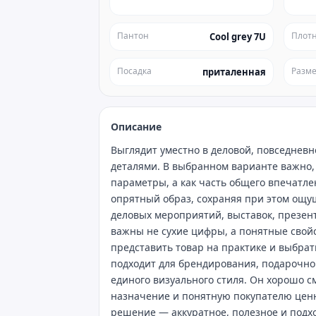
Пантон
Плотн
Cool grey 7U
Посадка
Разм
приталенная
Описание
Выглядит уместно в деловой, повседнев
деталями. В выбранном варианте важно, 
параметры, а как часть общего впечатле
опрятный образ, сохраняя при этом ощущ
деловых мероприятий, выставок, презен
важны не сухие цифры, а понятные свой
представить товар на практике и выбра
подходит для брендирования, подарочно
единого визуального стиля. Он хорошо с
назначение и понятную покупателю ценно
решение — аккуратное, полезное и подхо