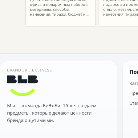
офиса и подарочных наборов:
подарков и промо
материалы, способы
стекло, металл, с
нанесения, тиражи, бюджет и
нанесения, тиражи
подготовка макета.
расчет.
BRAND.LIFE.BUSINESS
По
Кат
Пре
Ста
Мы — команда БиЭлБи. 15 лет создаём
предметы, которые делают ценности
бренда ощутимыми.