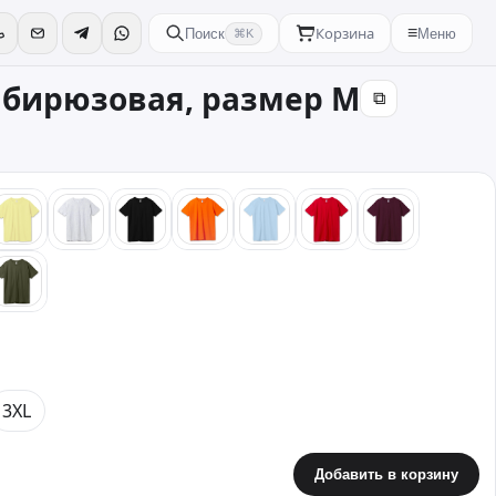
Корзина
≡
Поиск
Меню
⌘K
0 бирюзовая, размер M
⧉
й
желтый
серый
черный
оранжевый
голубой
красный
бордовый
вый
хаки
3XL
Добавить в корзину