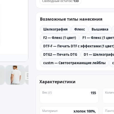
Свободный остаток
:
133
Возможные типы нанесения
Шелкография
Флекс
Вышивка
F2 — Флекс (1 цвет)
F1 — Флекс (1 цвет
DTF-F — Печать DTF с эффектами (1 цвет
DTG2 — Печать DTG
D1 — Шелкографи
custm — Светоотражающие лейблы
Характеристики
Вес (г)
Колич
155
Материал
Пант
хлопок 100%,