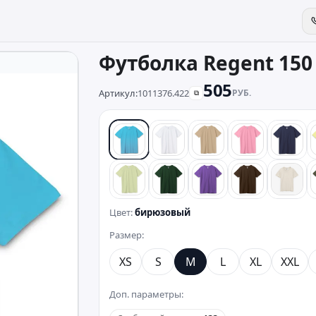
Футболка Regent 15
505
Артикул:
1011376.422
РУБ.
⧉
бирюзовый
белый
песочный
розовый
сини
зеленый
темно-зеленый
фиолетовый
коричневый
беже
Цвет:
бирюзовый
Размер:
XS
S
M
L
XL
XXL
Доп. параметры: