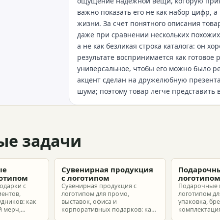
ощущение надежной вещи, которую прият
важно показать его не как набор цифр, 
жизни. За счет понятного описания тов
даже при сравнении нескольких похожих 
а не как безликая строка каталога: он 
результате воспринимается как готовое 
универсальное, чтобы его можно было 
акцент сделан на дружелюбную презента
шума; поэтому товар легче представить 
ые задачи
ые
Сувенирная продукция
Подарочны
готипом
с логотипом
логотипо
одарки с
Сувенирная продукция с
Подарочные 
иентов,
логотипом для промо,
логотипом для
удников: как
выставок, офиса и
упаковка, бр
 мерч,
корпоративных подарков: как
комплектация
т и
выбрать позиции, подготовить
корпоративн