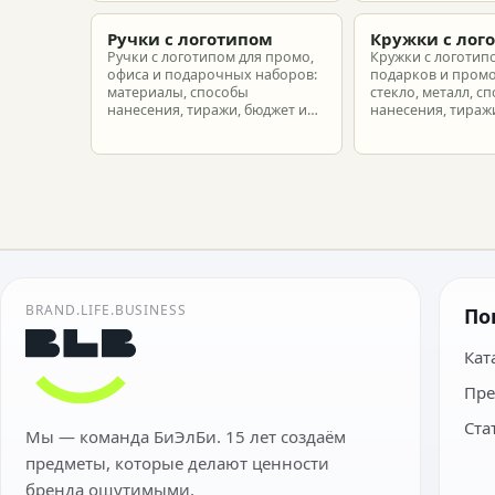
новых сотрудников.
подготовить зака
риска.
Ручки с логотипом
Кружки с лог
Ручки с логотипом для промо,
Кружки с логотип
офиса и подарочных наборов:
подарков и промо
материалы, способы
стекло, металл, с
нанесения, тиражи, бюджет и
нанесения, тиражи
подготовка макета.
расчет.
BRAND.LIFE.BUSINESS
По
Кат
Пре
Ста
Мы — команда БиЭлБи. 15 лет создаём
предметы, которые делают ценности
бренда ощутимыми.