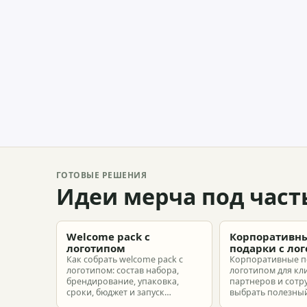
ГОТОВЫЕ РЕШЕНИЯ
Идеи мерча под част
Welcome pack с
Корпоративн
логотипом
подарки с ло
Как собрать welcome pack с
Корпоративные п
логотипом: состав набора,
логотипом для кл
брендирование, упаковка,
партнеров и сотр
сроки, бюджет и запуск
выбрать полезный
корпоративного мерча для
рассчитать бюдже