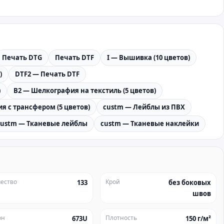
Печать DTG
Печать DTF
I — Вышивка (10 цветов)
)
DTF2 — Печать DTF
)
B2 — Шелкография на текстиль (5 цветов)
я с трансфером (5 цветов)
custm — Лейблы из ПВХ
custm — Тканевые лейблы
custm — Тканевые наклейки
ество
Крой
133
без боковых
швов
он
Плотность
673U
150 г/м²