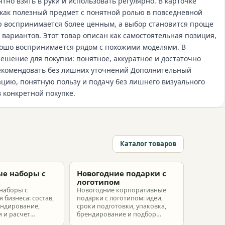
но взять в руки и использовать регулярно. В карточке
а как полезный предмет с понятной ролью в повседневной
ар воспринимается более ценным, а выбор становится проще
вариантов. Этот товар описан как самостоятельная позиция,
хорошо воспринимается рядом с похожими моделями. В
решение для покупки: понятное, аккуратное и достаточно
рекомендовать без лишних уточнений Дополнительный
цию, понятную пользу и подачу без лишнего визуального
в конкретной покупке.
Каталог товаров
е наборы с
Новогодние подарки с
м
логотипом
наборы с
Новогодние корпоративные
 бизнеса: состав,
подарки с логотипом: идеи,
ендирование,
сроки подготовки, упаковка,
 и расчет
брендирование и подбор
ых наборов под
наборов для клиентов,