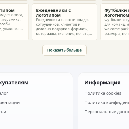
з без лишнего
макет и избежать лишних
разные бюдж
затрат.
отипом
Ежедневники с
Футболки 
логотипом
логотипо
ом для офиса,
: керамика,
Ежедневники с логотипом для
Футболки и х
пособы
сотрудников, клиентов и
для команд, 
, упаковка и
деловых подарков: форматы,
welcome pack:
материалы, тиснение, печать,
размеры, печ
наборы и расчет тиража.
сроки и бюдж
Показать больше
купателям
Информация
алог
Политика cookies
зентации
Политика конфиден
тьи
Персональные данн