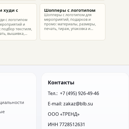
еты.
партнеров и сотрудников.
и худи с
Шопперы с логотипом
м
Шопперы с логотипом для
мероприятий, подарков и
уди с логотипом
промо: материалы, размеры,
мероприятий и
печать, тираж, упаковка и
 подбор текстиля,
расчет брендированных сумок.
ать, вышивка,
ет.
Контакты
Тел.:  +7 (495) 926-49-46
циальности
E-mail: zakaz@blb.su
ые
ООО «ТРЕНД»
ИНН 7728512631