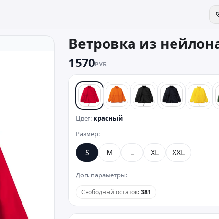
Ветровка из нейлона 
1570
РУБ.
красный
оранжевый
черный
синий
желт
Цвет:
красный
Размер:
S
M
L
XL
XXL
Доп. параметры:
Свободный остаток
:
381