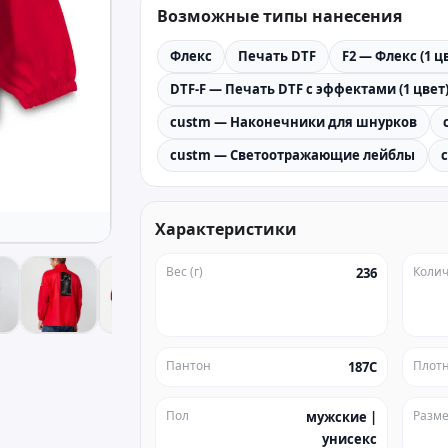
Возможные типы нанесения
Флекс
Печать DTF
F2 — Флекс (1 ц
DTF-F — Печать DTF с эффектами (1 цвет
custm — Наконечники для шнурков
custm — Светоотражающие лейблы
Характеристики
Вес (г)
Колич
236
Пантон
Плотн
187C
Пол
Разм
мужские |
унисекс