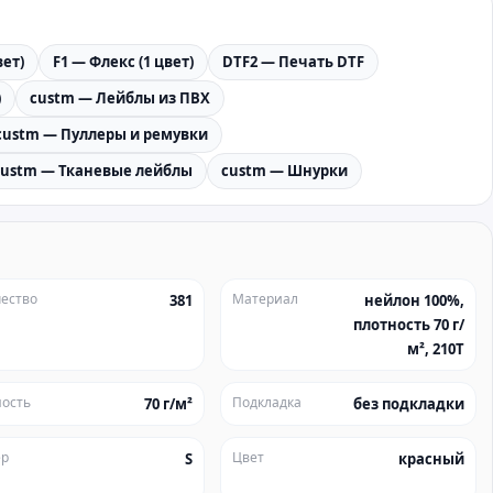
вет)
F1 — Флекс (1 цвет)
DTF2 — Печать DTF
)
custm — Лейблы из ПВХ
custm — Пуллеры и ремувки
custm — Тканевые лейблы
custm — Шнурки
ество
Материал
381
нейлон 100%,
плотность 70 г/
м², 210Т
ость
Подкладка
70 г/м²
без подкладки
ер
Цвет
S
красный