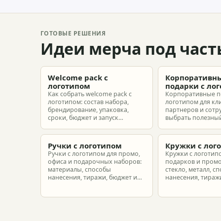
ГОТОВЫЕ РЕШЕНИЯ
Идеи мерча под част
Welcome pack с
Корпоративн
логотипом
подарки с ло
Как собрать welcome pack с
Корпоративные п
логотипом: состав набора,
логотипом для кл
брендирование, упаковка,
партнеров и сотр
сроки, бюджет и запуск
выбрать полезный
корпоративного мерча для
рассчитать бюдже
новых сотрудников.
подготовить зака
риска.
Ручки с логотипом
Кружки с лог
Ручки с логотипом для промо,
Кружки с логотип
офиса и подарочных наборов:
подарков и промо
материалы, способы
стекло, металл, с
нанесения, тиражи, бюджет и
нанесения, тиражи
подготовка макета.
расчет.