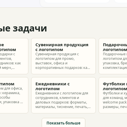
ые задачи
ые
Сувенирная продукция
Подарочны
готипом
с логотипом
логотипо
одарки с
Сувенирная продукция с
Подарочные 
иентов,
логотипом для промо,
логотипом для
удников: как
выставок, офиса и
упаковка, бр
 мерч,
корпоративных подарков: как
комплектация
т и
выбрать позиции, подготовить
корпоративн
з без лишнего
макет и избежать лишних
разные бюдж
затрат.
отипом
Ежедневники с
Футболки 
логотипом
логотипо
ом для офиса,
: керамика,
Ежедневники с логотипом для
Футболки и х
пособы
сотрудников, клиентов и
для команд, 
, упаковка и
деловых подарков: форматы,
welcome pack:
материалы, тиснение, печать,
размеры, печ
наборы и расчет тиража.
сроки и бюдж
Показать больше