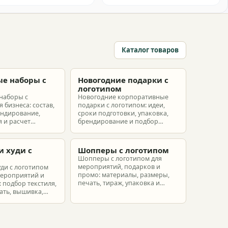
Каталог товаров
е наборы с
Новогодние подарки с
м
логотипом
наборы с
Новогодние корпоративные
 бизнеса: состав,
подарки с логотипом: идеи,
ендирование,
сроки подготовки, упаковка,
 и расчет
брендирование и подбор
ых наборов под
наборов для клиентов,
еты.
партнеров и сотрудников.
и худи с
Шопперы с логотипом
м
Шопперы с логотипом для
мероприятий, подарков и
уди с логотипом
промо: материалы, размеры,
мероприятий и
печать, тираж, упаковка и
 подбор текстиля,
расчет брендированных сумок.
ать, вышивка,
ет.