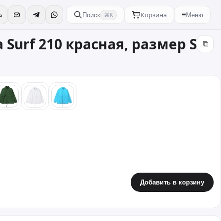
Корзина
≡
Поиск
Меню
⌘K
Surf 210 красная, размер S
⧉
ый
зеленый
белый
бирюзовый
Добавить в корзину