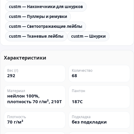
custm — Наконечники для шнурков
custm — Пуллеры и ремувки
custm — Светоотражающие лейблы
custm — Тканевые лейблы
custm — Шнурки
Характеристики
Вес (г)
Количество
292
68
Материал
Пантон
нейлон 100%,
плотность 70 г/м², 210Т
187C
Плотность
Подкладка
70 г/м²
без подкладки