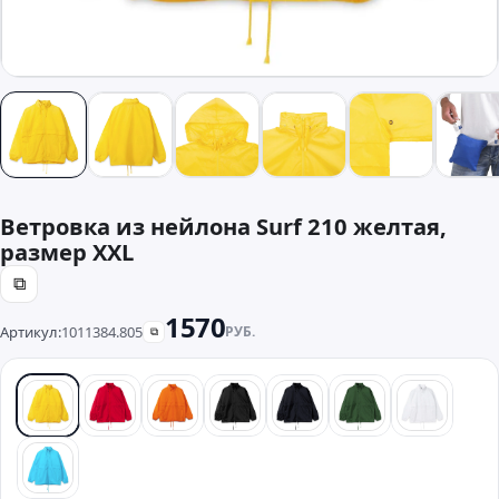
Ветровка из нейлона Surf 210 желтая,
размер XXL
⧉
1570
Артикул:
1011384.805
РУБ.
⧉
желтый
красный
оранжевый
черный
синий
зеленый
белый
бирюзовый