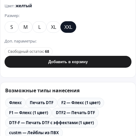
Цвет:
желтый
Размер:
S
M
L
XL
XXL
Доп. параметры:
Свободный остаток
:
68
Добавить в корзину
Возможные типы нанесения
Флекс
Печать DTF
F2 — Флекс (1 цвет)
F1 — Флекс (1 цвет)
DTF2 — Печать DTF
DTF-F — Печать DTF с эффектами (1 цвет)
custm — Лейблы из ПВХ