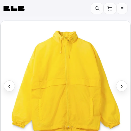
≡
BLB
‹
›