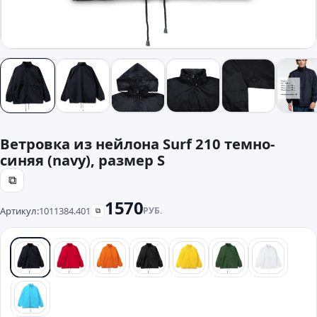
Ветровка из нейлона Surf 210 темно-
синяя (navy), размер S
⧉
1570
Артикул:
1011384.401
РУБ.
⧉
синий
красный
оранжевый
черный
желтый
зеленый
белый
бирюзовый