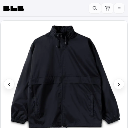
≡
BLB
‹
›