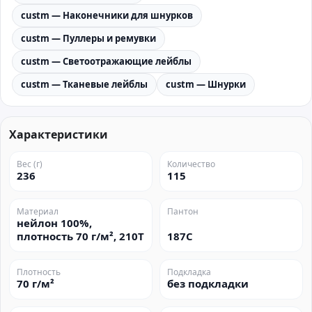
custm — Наконечники для шнурков
custm — Пуллеры и ремувки
custm — Светоотражающие лейблы
custm — Тканевые лейблы
custm — Шнурки
Характеристики
Вес (г)
Количество
236
115
Материал
Пантон
нейлон 100%,
плотность 70 г/м², 210Т
187C
Плотность
Подкладка
70 г/м²
без подкладки