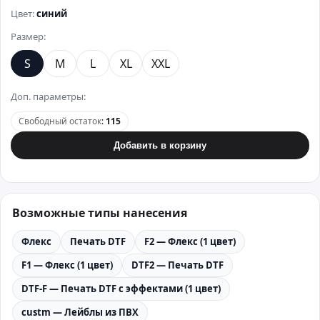
Цвет:
синий
Размер:
S
M
L
XL
XXL
Доп. параметры:
Свободный остаток
:
115
Добавить в корзину
Возможные типы нанесения
Флекс
Печать DTF
F2 — Флекс (1 цвет)
F1 — Флекс (1 цвет)
DTF2 — Печать DTF
DTF-F — Печать DTF с эффектами (1 цвет)
custm — Лейблы из ПВХ