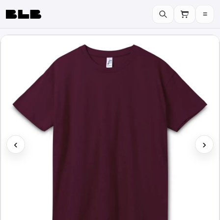
≡
BLB
‹
›