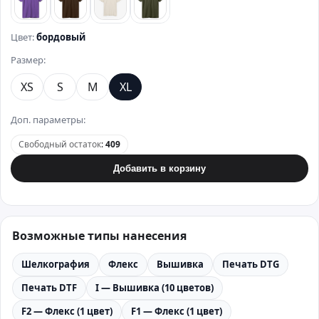
фиолетовый
коричневый
бежевый
хаки
Цвет:
бордовый
Размер:
XS
S
M
XL
Доп. параметры:
Свободный остаток
:
409
Добавить в корзину
Возможные типы нанесения
Шелкография
Флекс
Вышивка
Печать DTG
Печать DTF
I — Вышивка (10 цветов)
F2 — Флекс (1 цвет)
F1 — Флекс (1 цвет)