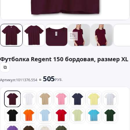
Футболка Regent 150 бордовая, размер XL
⧉
505
Артикул:
1011376.554
РУБ.
⧉
бордовый
белый
песочный
розовый
синий
желтый
серый
черный
оранжевый
голубой
красный
зеленый
бирюзовый
темно-з