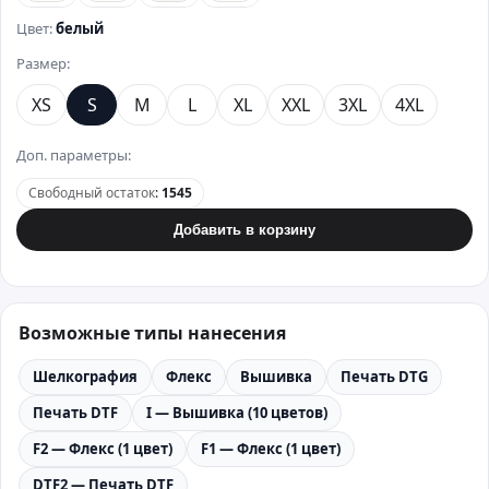
Цвет:
белый
Размер:
XS
S
M
L
XL
XXL
3XL
4XL
Доп. параметры:
Свободный остаток
:
1545
Добавить в корзину
Возможные типы нанесения
Шелкография
Флекс
Вышивка
Печать DTG
Печать DTF
I — Вышивка (10 цветов)
F2 — Флекс (1 цвет)
F1 — Флекс (1 цвет)
DTF2 — Печать DTF