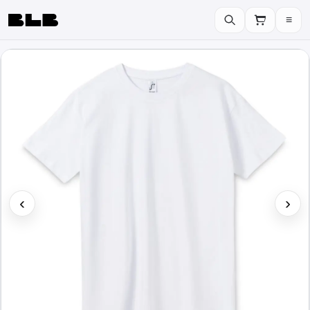
≡
BLB
‹
›