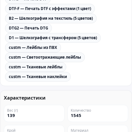
DTF-F — Печать DTF с эффектами (1 цвет)
B2 — Шелкография на текстиль (5 цветов)
DTG2 — Печать DTG
D1 — Шелкография с трансфером (5 цветов)
custm — Лейблы из ПВХ
custm — Светоотражающие лейблы
custm — Тканевые лейблы
custm — Тканевые наклейки
Характеристики
Вес (г)
Количество
139
1545
Крой
Материал