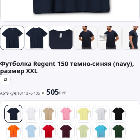
Футболка Regent 150 темно-синяя (navy),
размер XXL
⧉
505
Артикул:
1011376.405
РУБ.
⧉
синий
белый
песочный
розовый
желтый
серый
черный
оранжевый
голубой
красный
бордовый
зеленый
бирюзовый
темно-з