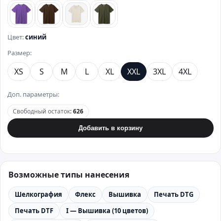
фиолетовый
коричневый
бежевый
хаки
Цвет:
синий
Размер:
XS
S
M
L
XL
XXL
3XL
4XL
Доп. параметры:
Свободный остаток
:
626
Добавить в корзину
Возможные типы нанесения
Шелкография
Флекс
Вышивка
Печать DTG
Печать DTF
I — Вышивка (10 цветов)