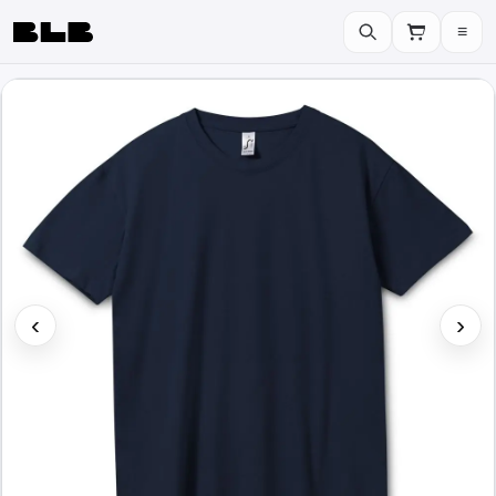
≡
BLB
‹
›