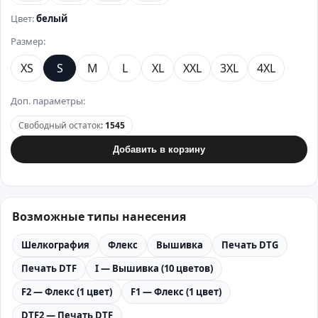
Цвет:
белый
Размер:
XS
S
M
L
XL
XXL
3XL
4XL
Доп. параметры:
Свободный остаток
:
1545
Добавить в корзину
Возможные типы нанесения
Шелкография
Флекс
Вышивка
Печать DTG
Печать DTF
I — Вышивка (10 цветов)
F2 — Флекс (1 цвет)
F1 — Флекс (1 цвет)
DTF2 — Печать DTF