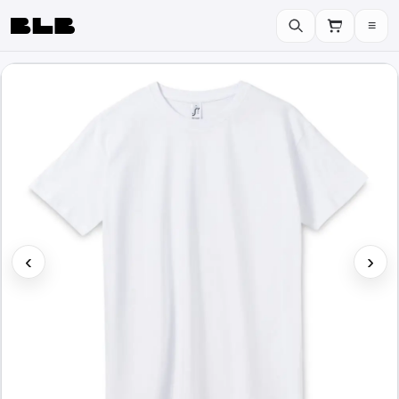
≡
BLB
‹
›