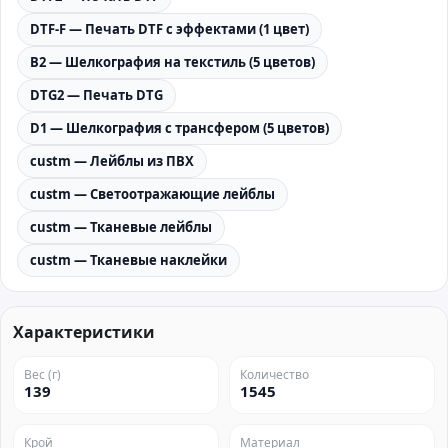
DTF-F — Печать DTF с эффектами (1 цвет)
B2 — Шелкография на текстиль (5 цветов)
DTG2 — Печать DTG
D1 — Шелкография с трансфером (5 цветов)
custm — Лейблы из ПВХ
custm — Светоотражающие лейблы
custm — Тканевые лейблы
custm — Тканевые наклейки
Характеристики
Вес (г)
Количество
139
1545
Крой
Материал