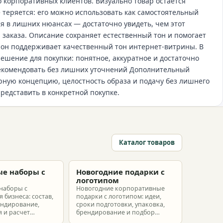
 корпоративных клиентов. Визуально товар остается
 теряется: его можно использовать как самостоятельный
я в лишних нюансах — достаточно увидеть, чем этот
 заказа. Описание сохраняет естественный тон и помогает
: он поддерживает качественный тон интернет‑витрины. В
решение для покупки: понятное, аккуратное и достаточно
рекомендовать без лишних уточнений Дополнительный
рную концепцию, целостность образа и подачу без лишнего
представить в конкретной покупке.
Каталог товаров
е наборы с
Новогодние подарки с
м
логотипом
наборы с
Новогодние корпоративные
 бизнеса: состав,
подарки с логотипом: идеи,
ендирование,
сроки подготовки, упаковка,
 и расчет
брендирование и подбор
ых наборов под
наборов для клиентов,