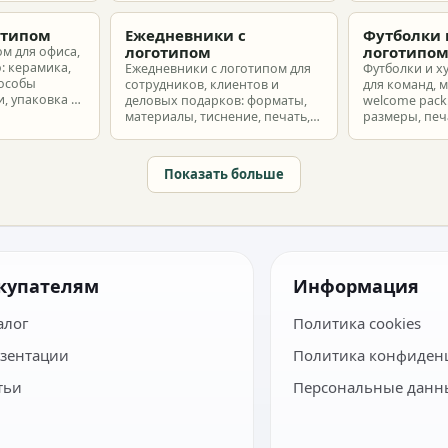
з без лишнего
макет и избежать лишних
разные бюдж
затрат.
отипом
Ежедневники с
Футболки 
логотипом
логотипо
ом для офиса,
: керамика,
Ежедневники с логотипом для
Футболки и х
пособы
сотрудников, клиентов и
для команд, 
, упаковка и
деловых подарков: форматы,
welcome pack:
материалы, тиснение, печать,
размеры, печ
наборы и расчет тиража.
сроки и бюдж
Показать больше
купателям
Информация
алог
Политика cookies
зентации
Политика конфиден
тьи
Персональные данн