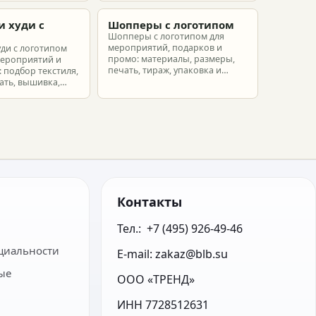
еты.
партнеров и сотрудников.
и худи с
Шопперы с логотипом
м
Шопперы с логотипом для
мероприятий, подарков и
уди с логотипом
промо: материалы, размеры,
мероприятий и
печать, тираж, упаковка и
 подбор текстиля,
расчет брендированных сумок.
ать, вышивка,
ет.
Контакты
Тел.:  +7 (495) 926-49-46
циальности
E-mail: zakaz@blb.su
ые
ООО «ТРЕНД»
ИНН 7728512631