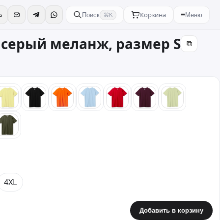
Корзина
≡
Поиск
Меню
⌘K
 серый меланж, размер S
⧉
й
желтый
черный
оранжевый
голубой
красный
бордовый
зеленый
вый
хаки
4XL
Добавить в корзину