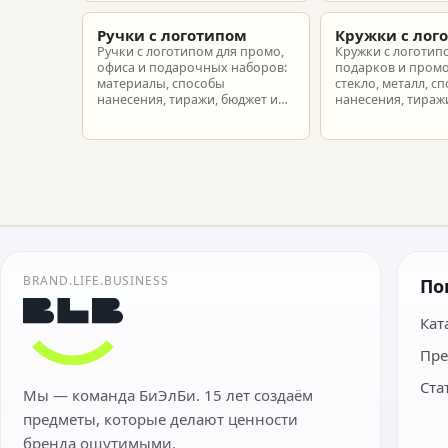
новых сотрудников.
подготовить зака
риска.
Ручки с логотипом
Кружки с лог
Ручки с логотипом для промо,
Кружки с логотип
офиса и подарочных наборов:
подарков и промо
материалы, способы
стекло, металл, с
нанесения, тиражи, бюджет и
нанесения, тиражи
подготовка макета.
расчет.
BRAND.LIFE.BUSINESS
По
Кат
Пре
Ста
Мы — команда БиЭлБи. 15 лет создаём
предметы, которые делают ценности
бренда ощутимыми.