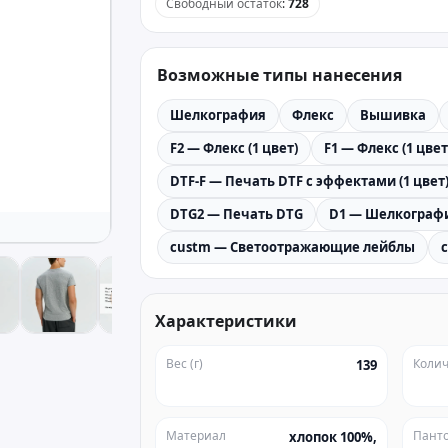
Свободный остаток
:
728
Возможные типы нанесения
Шелкография
Флекс
Вышивка
F2 — Флекс (1 цвет)
F1 — Флекс (1 цвет
DTF-F — Печать DTF с эффектами (1 цвет
DTG2 — Печать DTG
D1 — Шелкографи
custm — Светоотражающие лейблы
Характеристики
Вес (г)
Колич
139
Материал
Пант
хлопок 100%,