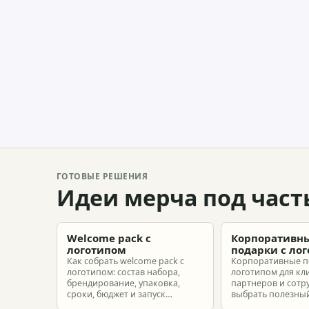
ГОТОВЫЕ РЕШЕНИЯ
Идеи мерча под част
Welcome pack с
Корпоративн
логотипом
подарки с ло
Как собрать welcome pack с
Корпоративные п
логотипом: состав набора,
логотипом для кл
брендирование, упаковка,
партнеров и сотр
сроки, бюджет и запуск
выбрать полезный
корпоративного мерча для
рассчитать бюдже