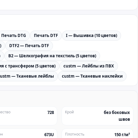
Печать DTG
Печать DTF
I — Вышивка (10 цветов)
)
DTF2 — Печать DTF
)
B2 — Шелкография на текстиль (5 цветов)
я с трансфером (5 цветов)
custm — Лейблы из ПВХ
custm — Тканевые лейблы
custm — Тканевые наклейки
ество
Крой
728
без боковых
швов
он
Плотность
673U
150 г/м²