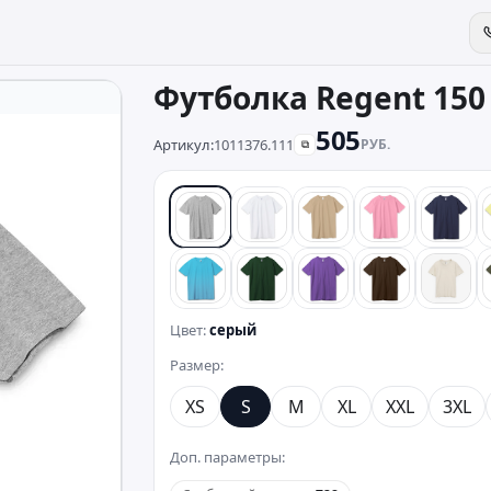
Футболка Regent 150
505
Артикул:
1011376.111
РУБ.
⧉
серый
белый
песочный
розовый
сини
бирюзовый
темно-зеленый
фиолетовый
коричневый
беже
Цвет:
серый
Размер:
XS
S
M
XL
XXL
3XL
Доп. параметры: