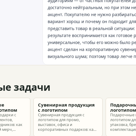
аудиториям — от частных покупателей до
достаточно нейтральным, но при этом не
акцент. Покупателю не нужно разбиратьс
вариант хорош и почему он подходит для
представить товар в реальной ситуации
результате воспринимается как готовое 
универсальное, чтобы его можно было 
акцент сделан на корпоративную сувени
визуального шума; поэтому товар легче 
ые задачи
ые
Сувенирная продукция
Подарочны
готипом
с логотипом
логотипо
одарки с
Сувенирная продукция с
Подарочные 
иентов,
логотипом для промо,
логотипом для
удников: как
выставок, офиса и
упаковка, бр
 мерч,
корпоративных подарков: как
комплектация
т и
выбрать позиции, подготовить
корпоративн