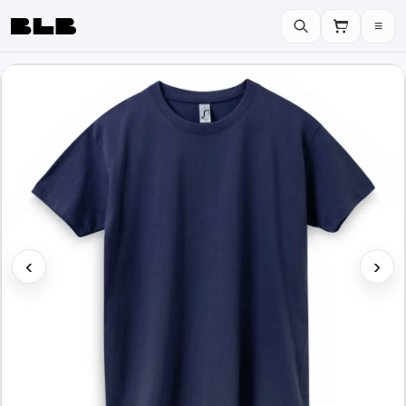
≡
BLB
‹
›