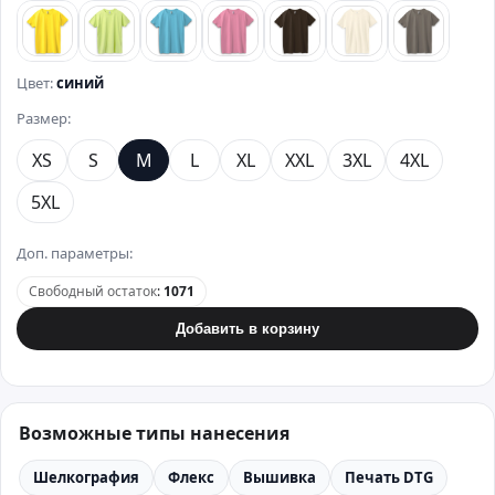
лимонный
зеленый
бирюзовый
розовый
коричневый
бежевый
стально
Цвет:
синий
Размер:
XS
S
M
L
XL
XXL
3XL
4XL
5XL
Доп. параметры:
Свободный остаток
:
1071
Добавить в корзину
Возможные типы нанесения
Шелкография
Флекс
Вышивка
Печать DTG