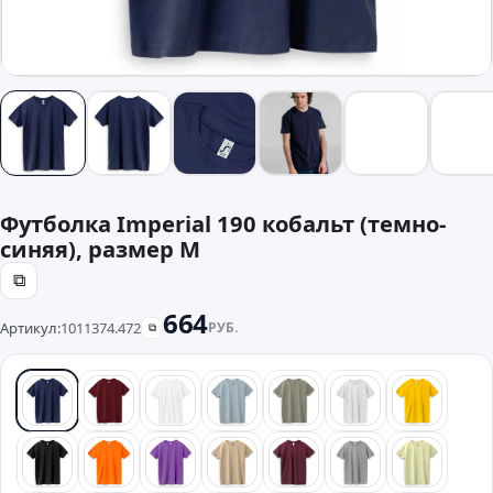
Футболка Imperial 190 кобальт (темно-
синяя), размер M
⧉
664
Артикул:
1011374.472
РУБ.
⧉
синий
красный
белый
голубой
хаки
светлый мелан
желтый
черный
оранжевый
фиолетовый
песочный
бордовый
серый
лайм