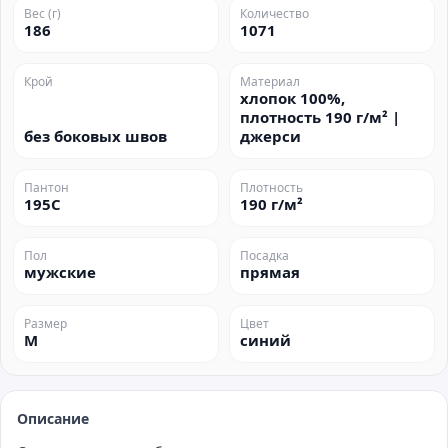
Вес (г)
Количество
186
1071
Крой
Материал
хлопок 100%,
плотность 190 г/м² |
без боковых швов
джерси
Пантон
Плотность
195C
190 г/м²
Пол
Посадка
мужские
прямая
Размер
Цвет
M
синий
Описание