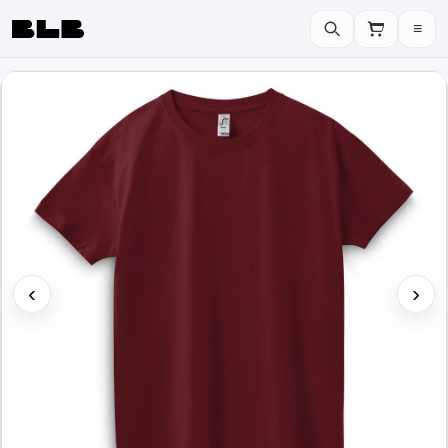
≡
BLB
‹
›