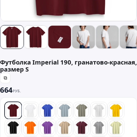
Футболка Imperial 190, гранатово-красная,
размер S
⧉
664
РУБ.
красный
белый
синий
голубой
хаки
светлый мелан
желтый
черный
оранжевый
фиолетовый
песочный
бордовый
серый
лайм