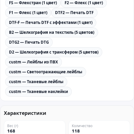
FS — Флекстран (1 цвет)
F2 — Флекс (1 цвет)
F1 — Флекс (1 цвет)
DTF2 — Печать DTF
DTF-F — Печать DTF с эффектами (1 цвет)
B2 — Шелкография на текстиль (5 цветов)
DTG2 — Печать DTG
D2 — Шелкография с трансфером (5 цветов)
custm — Лейблы из ПВХ
custm — Светоотражающие лейблы
custm — Тканевые лейблы
custm — Тканевые наклейки
Характеристики
Вес (г)
Количество
168
118