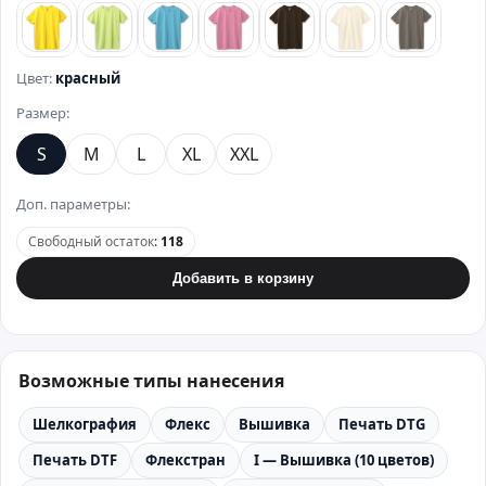
лимонный
зеленый
бирюзовый
розовый
коричневый
бежевый
стально
Цвет:
красный
Размер:
S
M
L
XL
XXL
Доп. параметры:
Свободный остаток
:
118
Добавить в корзину
Возможные типы нанесения
Шелкография
Флекс
Вышивка
Печать DTG
Печать DTF
Флекстран
I — Вышивка (10 цветов)