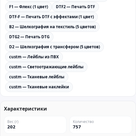
F1 — Флекс (1 цвет)
DTF2 — Печать DTF
DTF-F — Печать DTF с эффектами (1 цвет)
B2 — Шелкография на текстиль (5 цветов)
DTG2 — Печать DTG
D2 — Шелкография с трансфером (5 цветов)
custm — Лейблы из ПВХ
custm — Светоотражающие лейблы
custm — Тканевые лейблы
custm — Тканевые наклейки
Характеристики
Вес (г)
Количество
202
757