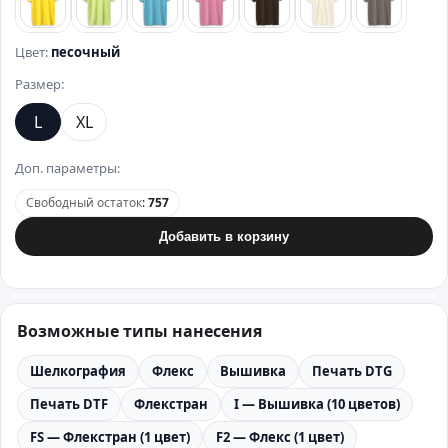
лимонный
зеленый
бирюзовый
розовый
коричневый
бежевый
стально
Цвет:
песочный
Размер:
L
XL
Доп. параметры:
Свободный остаток
:
757
Добавить в корзину
Возможные типы нанесения
Шелкография
Флекс
Вышивка
Печать DTG
Печать DTF
Флекстран
I — Вышивка (10 цветов)
FS — Флекстран (1 цвет)
F2 — Флекс (1 цвет)