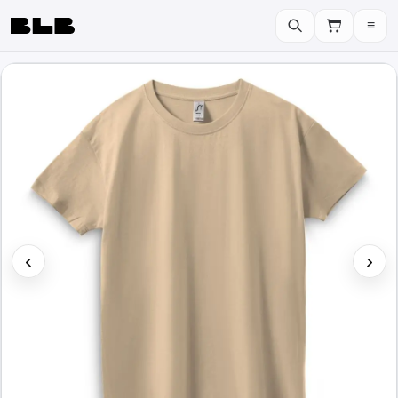
≡
BLB
‹
›