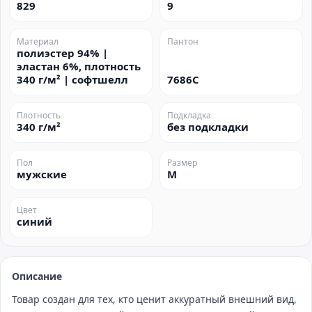
829
9
Материал
Пантон
полиэстер 94% |
эластан 6%, плотность
340 г/м² | софтшелл
7686C
Плотность
Подкладка
340 г/м²
без подкладки
Пол
Размер
мужские
M
Цвет
синий
Описание
Товар создан для тех, кто ценит аккуратный внешний вид,