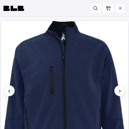
≡
BLB
‹
›