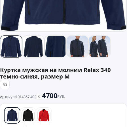
Куртка мужская на молнии Relax 340
темно-синяя, размер M
⧉
4700
Артикул:
1014367.402
РУБ.
⧉
синий
черный
красный