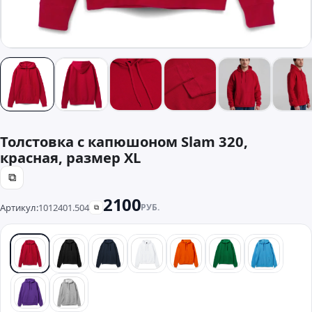
Толстовка с капюшоном Slam 320,
красная, размер XL
⧉
2100
Артикул:
1012401.504
РУБ.
⧉
красный
черный
синий
белый
оранжевый
зеленый
бирюзо
фиолетовый
серый