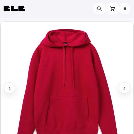
≡
BLB
‹
›