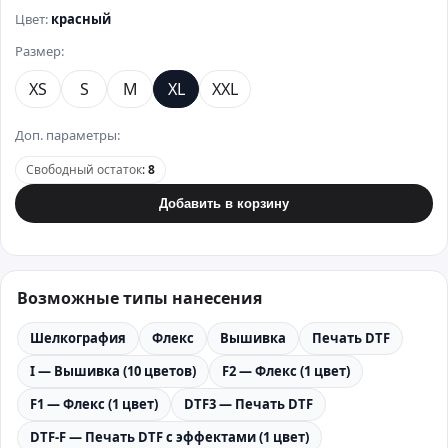
Цвет:
красный
Размер:
XS
S
M
XL
XXL
Доп. параметры:
Свободный остаток
:
8
Добавить в корзину
Возможные типы нанесения
Шелкография
Флекс
Вышивка
Печать DTF
I — Вышивка (10 цветов)
F2 — Флекс (1 цвет)
F1 — Флекс (1 цвет)
DTF3 — Печать DTF
DTF-F — Печать DTF с эффектами (1 цвет)