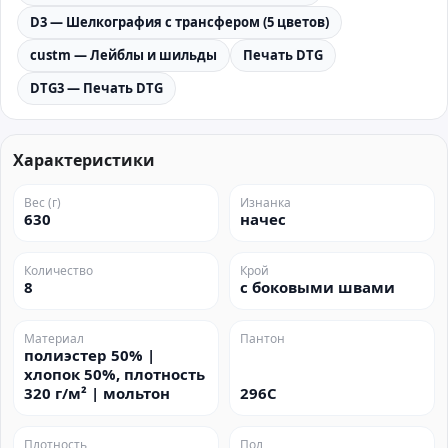
D3 — Шелкография с трансфером (5 цветов)
custm — Лейблы и шильды
Печать DTG
DTG3 — Печать DTG
Характеристики
Вес (г)
Изнанка
630
начес
Количество
Крой
8
с боковыми швами
Материал
Пантон
полиэстер 50% |
хлопок 50%, плотность
320 г/м² | мольтон
296C
Плотность
Пол