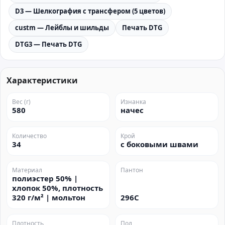
D3 — Шелкография с трансфером (5 цветов)
custm — Лейблы и шильды
Печать DTG
DTG3 — Печать DTG
Характеристики
Вес (г)
Изнанка
580
начес
Количество
Крой
34
с боковыми швами
Материал
Пантон
полиэстер 50% |
хлопок 50%, плотность
320 г/м² | мольтон
296C
Плотность
Пол