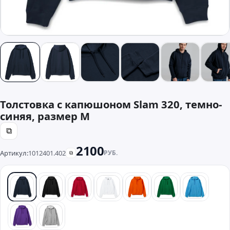
Толстовка с капюшоном Slam 320, темно-
синяя, размер M
⧉
2100
Артикул:
1012401.402
РУБ.
⧉
синий
черный
красный
белый
оранжевый
зеленый
бирюзо
фиолетовый
серый