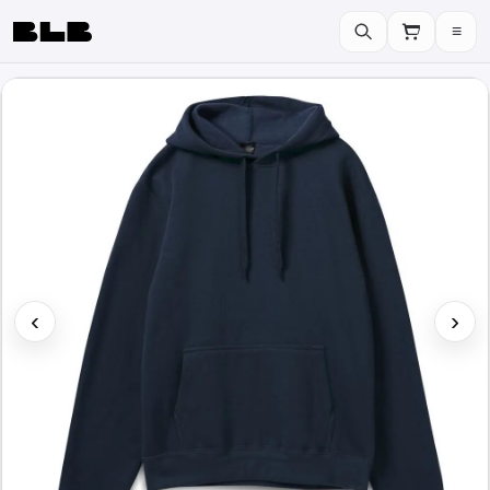
≡
BLB
‹
›