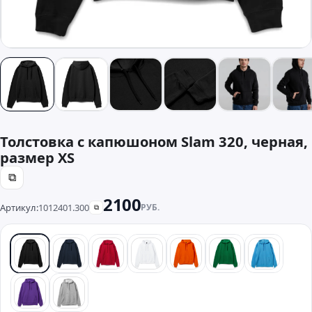
Толстовка с капюшоном Slam 320, черная,
размер XS
⧉
2100
Артикул:
1012401.300
РУБ.
⧉
черный
синий
красный
белый
оранжевый
зеленый
бирюзо
фиолетовый
серый