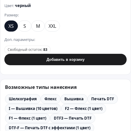
Цвет:
черный
Размер:
XS
S
M
XXL
Доп. параметры:
Свободный остаток
:
83
Добавить в корзину
Возможные типы нанесения
Шелкография
Флекс
Вышивка
Печать DTF
I — Вышивка (10 цветов)
F2 — Флекс (1 цвет)
F1 — Флекс (1 цвет)
DTF3 — Печать DTF
DTF-F — Печать DTF с эффектами (1 цвет)