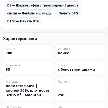
D3 — Шелкография с трансфером (5 цветов)
custm — Лейблы и шильды
Печать DTG
DTG3 — Печать DTG
Характеристики
Вес (г)
Изнанка
700
начес
Количество
Крой
83
с боковыми швами
Материал
Пантон
полиэстер 50% |
хлопок 50%, плотность
320 г/м² | мольтон
296C
Плотность
Пол