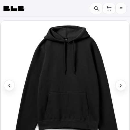
≡
BLB
‹
›