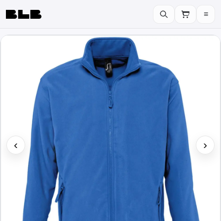
≡
BLB
‹
›