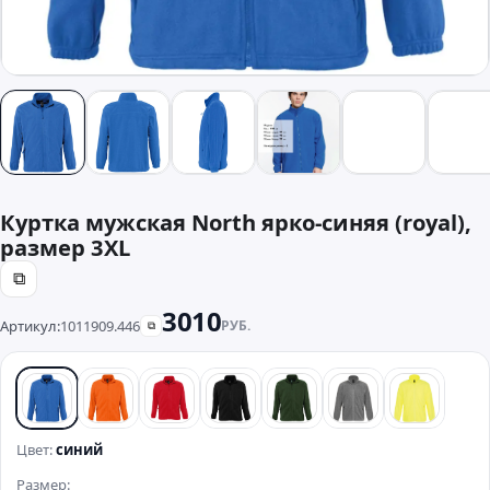
Куртка мужская North ярко-синяя (royal),
размер 3XL
⧉
3010
Артикул:
1011909.446
РУБ.
⧉
синий
оранжевый
красный
черный
зеленый
серый
желтый
Цвет:
синий
Размер: