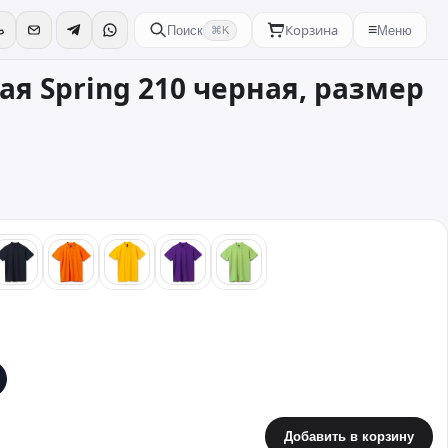
Корзина
≡
Поиск
Меню
⌘K
я Spring 210 черная, размер
ный
синий
оранжевый
желтый
фиолетовый
зеленый
Добавить в корзину