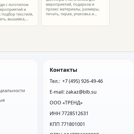
мероприятий, подарков и
уди с логотипом
промо: материалы, размеры,
мероприятий и
печать, тираж, упаковка и
 подбор текстиля,
расчет брендированных сумок.
ать, вышивка,
ет.
Контакты
Тел.:  +7 (495) 926-49-46
циальности
E-mail: zakaz@blb.su
ые
ООО «ТРЕНД»
ИНН 7728512631
КПП 771801001