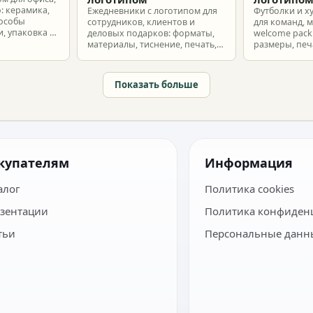
: керамика,
Ежедневники с логотипом для
Футболки и х
пособы
сотрудников, клиентов и
для команд, 
, упаковка и
деловых подарков: форматы,
welcome pack:
материалы, тиснение, печать,
размеры, печ
наборы и расчет тиража.
сроки и бюдж
Показать больше
купателям
Информация
алог
Политика cookies
зентации
Политика конфиден
тьи
Персональные данн