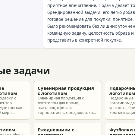
приятное впечатление. Подача делает то
брендированной выдачи: его легко добав
готовое решение для покупки: понятное,
было рекомендовать без лишних уточне
командную задачу, целостность образа и
представить в конкретной покупке.
ые задачи
ые
Сувенирная продукция
Подарочны
готипом
с логотипом
логотипо
одарки с
Сувенирная продукция с
Подарочные 
иентов,
логотипом для промо,
логотипом для
удников: как
выставок, офиса и
упаковка, бр
 мерч,
корпоративных подарков: как
комплектация
т и
выбрать позиции, подготовить
корпоративн
з без лишнего
макет и избежать лишних
разные бюдж
затрат.
отипом
Ежедневники с
Футболки 
логотипом
логотипо
ом для офиса,