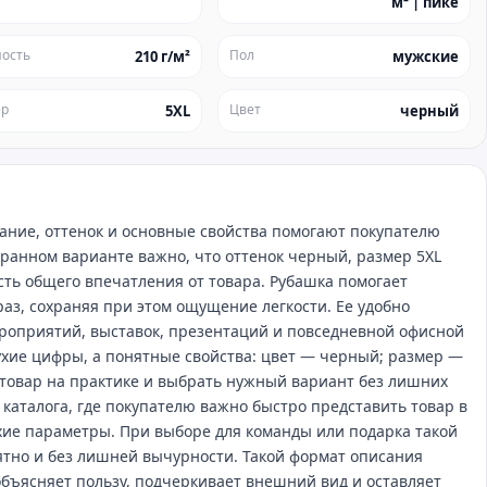
м² | пике
ость
Пол
210 г/м²
мужские
ер
Цвет
5XL
черный
ание, оттенок и основные свойства помогают покупателю
бранном варианте важно, что оттенок черный, размер 5XL
асть общего впечатления от товара. Рубашка помогает
аз, сохраняя при этом ощущение легкости. Ее удобно
ероприятий, выставок, презентаций и повседневной офисной
ухие цифры, а понятные свойства: цвет — черный; размер —
 товар на практике и выбрать нужный вариант без лишних
каталога, где покупателю важно быстро представить товар в
хие параметры. При выборе для команды или подарка такой
ятно и без лишней вычурности. Такой формат описания
объясняет пользу, подчеркивает внешний вид и оставляет