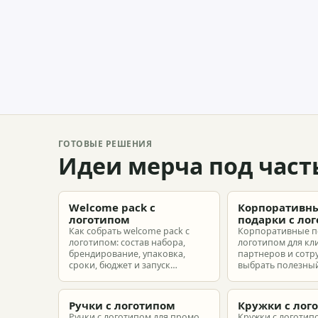
ГОТОВЫЕ РЕШЕНИЯ
Идеи мерча под част
Welcome pack с
Корпоративн
логотипом
подарки с ло
Как собрать welcome pack с
Корпоративные п
логотипом: состав набора,
логотипом для кл
брендирование, упаковка,
партнеров и сотр
сроки, бюджет и запуск
выбрать полезный
корпоративного мерча для
рассчитать бюдже
новых сотрудников.
подготовить зака
риска.
Ручки с логотипом
Кружки с лог
Ручки с логотипом для промо,
Кружки с логотип