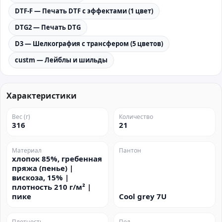
DTF-F — Печать DTF с эффектами (1 цвет)
DTG2 — Печать DTG
D3 — Шелкография с трансфером (5 цветов)
custm — Лейблы и шильды
Характеристики
Вес (г)
Количество
316
21
Материал
Пантон
хлопок 85%, гребенная
пряжа (пенье) |
вискоза, 15% |
плотность 210 г/м² |
пике
Cool grey 7U
Плотность
Пол