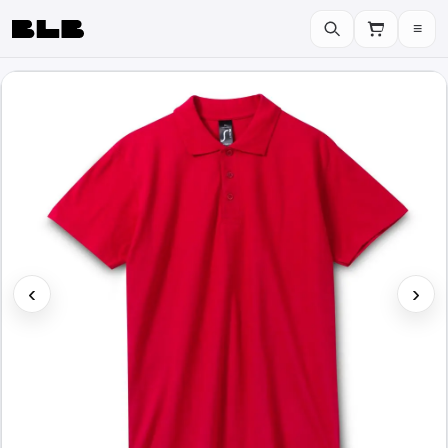
≡
BLB
‹
›