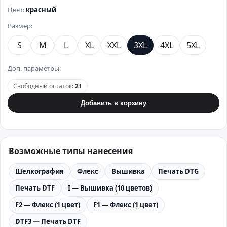
Цвет:
красный
Размер:
S
M
L
XL
XXL
3XL
4XL
5XL
Доп. параметры:
Свободный остаток
:
21
Добавить в корзину
Возможные типы нанесения
Шелкография
Флекс
Вышивка
Печать DTG
Печать DTF
I — Вышивка (10 цветов)
F2 — Флекс (1 цвет)
F1 — Флекс (1 цвет)
DTF3 — Печать DTF