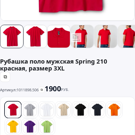
Рубашка поло мужская Spring 210
красная, размер 3XL
⧉
1900
Артикул:
1011898.506
РУБ.
⧉
красный
серый
белый
бежевый
черный
синий
оранже
желтый
фиолетовый
зеленый