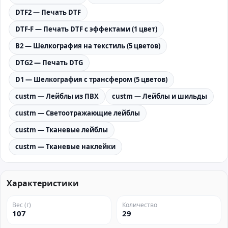
DTF2 — Печать DTF
DTF-F — Печать DTF с эффектами (1 цвет)
B2 — Шелкография на текстиль (5 цветов)
DTG2 — Печать DTG
D1 — Шелкография с трансфером (5 цветов)
custm — Лейблы из ПВХ
custm — Лейблы и шильды
custm — Светоотражающие лейблы
custm — Тканевые лейблы
custm — Тканевые наклейки
Характеристики
Вес (г)
Количество
107
29