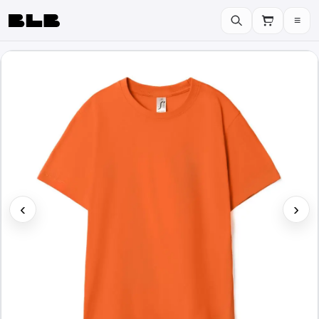
≡
BLB
‹
›