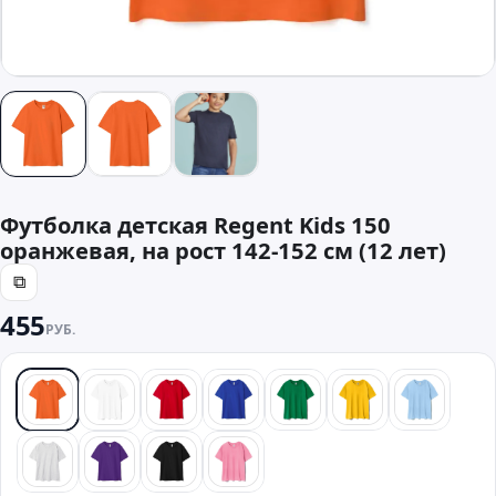
Футболка детская Regent Kids 150
оранжевая, на рост 142-152 см (12 лет)
⧉
455
РУБ.
оранжевый
белый
красный
синий
зеленый
желтый
голубой
светлый меланж
фиолетовый
черный
розовый