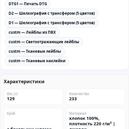
DTG1 — Печать DTG
D2 — Шелкография с трансфером (5 цветов)
D1 — Шелкография с трансфером (5 цветов)
custm — Лейблы из ПВХ
custm — Светоотражающие лейблы
custm — Тканевые лейблы
custm — Тканевые наклейки
Характеристики
Вес (г)
Количество
129
233
Крой
Материал
хлопок 100%,
плотность 220 г/м² |