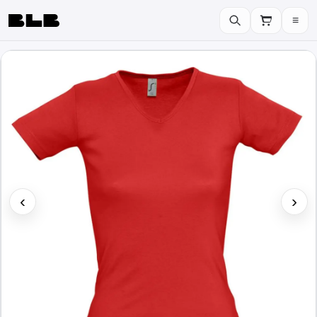
≡
BLB
‹
›