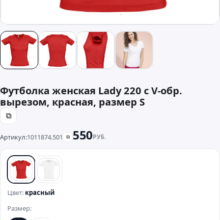
Футболка женская Lady 220 с V-обр.
вырезом, красная, размер S
⧉
550
Артикул:
1011874.501
РУБ.
⧉
красный
белый
Цвет:
красный
Размер: