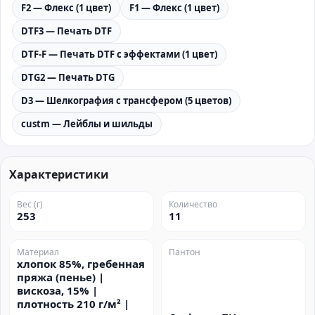
F2 — Флекс (1 цвет)
F1 — Флекс (1 цвет)
DTF3 — Печать DTF
DTF-F — Печать DTF с эффектами (1 цвет)
DTG2 — Печать DTG
D3 — Шелкография с трансфером (5 цветов)
custm — Лейблы и шильды
Характеристики
Вес (г)
Количество
253
11
Материал
Пантон
хлопок 85%, гребенная
пряжа (пенье) |
вискоза, 15% |
плотность 210 г/м² |