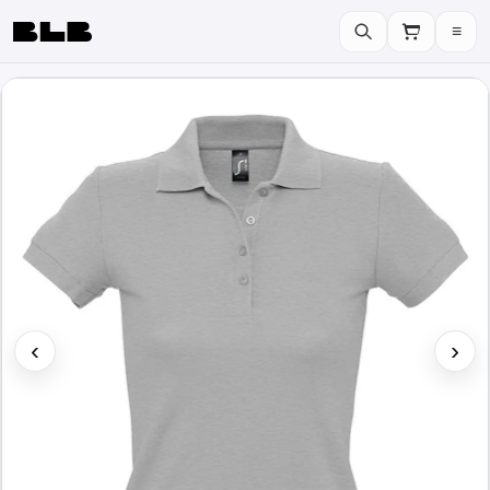
≡
BLB
‹
›