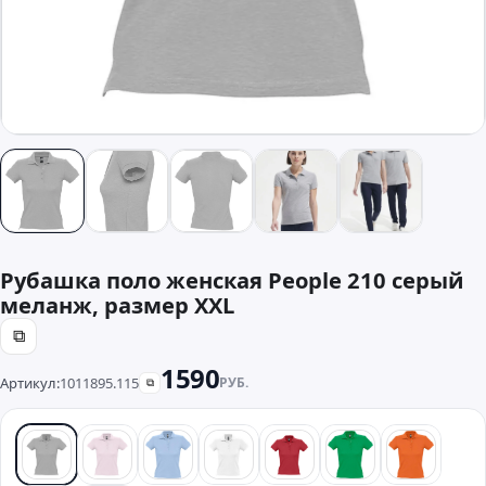
Рубашка поло женская People 210 серый
меланж, размер XXL
⧉
1590
Артикул:
1011895.115
РУБ.
⧉
серый
розовый
голубой
белый
красный
зеленый
оранже