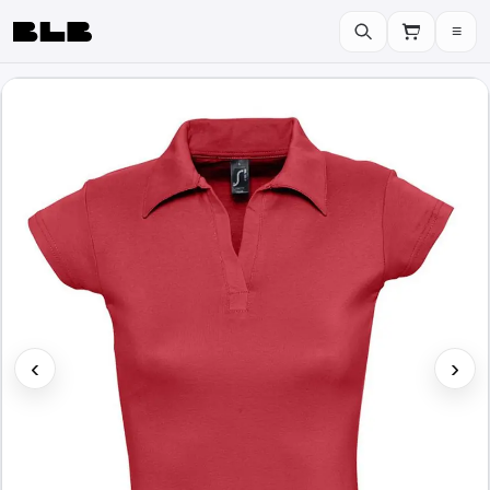
≡
BLB
‹
›