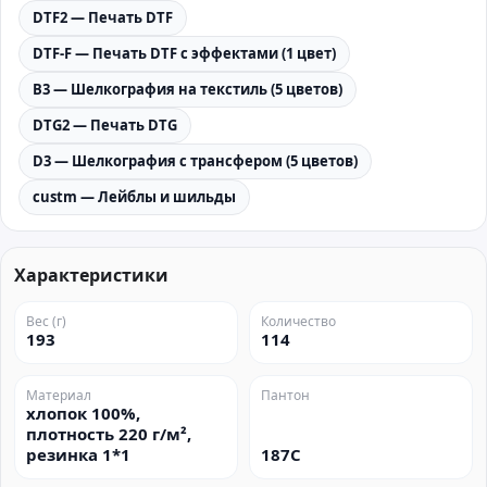
DTF2 — Печать DTF
DTF-F — Печать DTF с эффектами (1 цвет)
B3 — Шелкография на текстиль (5 цветов)
DTG2 — Печать DTG
D3 — Шелкография с трансфером (5 цветов)
custm — Лейблы и шильды
Характеристики
Вес (г)
Количество
193
114
Материал
Пантон
хлопок 100%,
плотность 220 г/м²,
резинка 1*1
187C