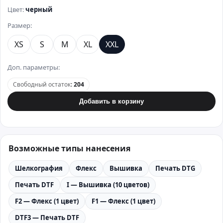
Цвет:
черный
Размер:
XS
S
M
XL
XXL
Доп. параметры:
Свободный остаток
:
204
Добавить в корзину
Возможные типы нанесения
Шелкография
Флекс
Вышивка
Печать DTG
Печать DTF
I — Вышивка (10 цветов)
F2 — Флекс (1 цвет)
F1 — Флекс (1 цвет)
DTF3 — Печать DTF