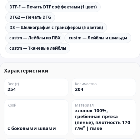
DTF-F — Печать DTF с эффектами (1 цвет)
DTG2 — Печать DTG
D3 — Шелкография с трансфером (5 цветов)
custm — Лейблы из ПВХ
custm — Лейблы и шильды
custm — Тканевые лейблы
Характеристики
Вес (г)
Количество
254
204
Крой
Материал
хлопок 100%,
гребенная пряжа
(пенье), плотность 170
с боковыми швами
г/м² | пике