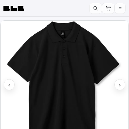
≡
BLB
‹
›