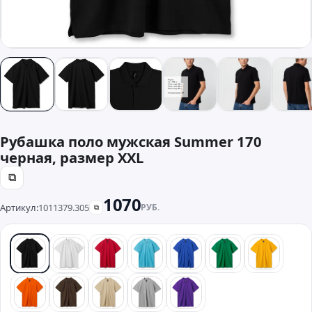
Рубашка поло мужская Summer 170
черная, размер XXL
⧉
1070
Артикул:
1011379.305
РУБ.
⧉
черный
белый
красный
бирюзовый
синий
зеленый
желтый
оранжевый
коричневый
бежевый
серый
фиолетовый