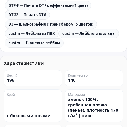
DTF-F — Печать DTF с эффектами (1 цвет)
DTG2 — Печать DTG
D3 — Шелкография с трансфером (5 цветов)
custm — Лейблы из ПВХ
custm — Лейблы и шильды
custm — Тканевые лейблы
Характеристики
Вес (г)
Количество
196
140
Крой
Материал
хлопок 100%,
гребенная пряжа
(пенье), плотность 170
с боковыми швами
г/м² | пике