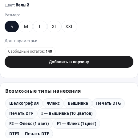
Цвет:
белый
Размер:
S
M
L
XL
XXL
Доп. параметры:
Свободный остаток
:
140
Добавить в корзину
Возможные типы нанесения
Шелкография
Флекс
Вышивка
Печать DTG
Печать DTF
I — Вышивка (10 цветов)
F2 — Флекс (1 цвет)
F1 — Флекс (1 цвет)
DTF3 — Печать DTF