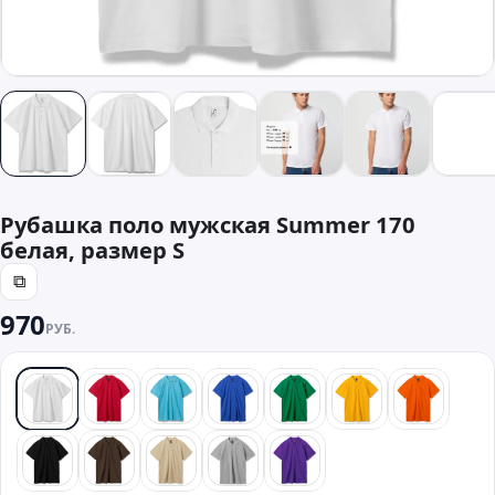
Рубашка поло мужская Summer 170
белая, размер S
⧉
970
РУБ.
белый
красный
бирюзовый
синий
зеленый
желтый
оранже
черный
коричневый
бежевый
серый
фиолетовый