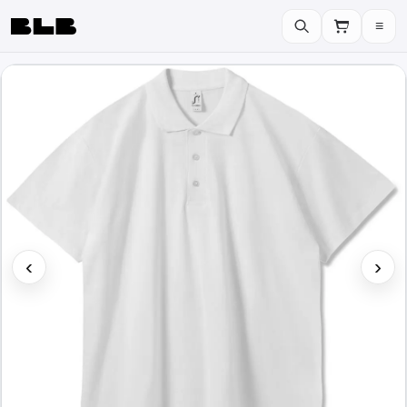
≡
BLB
‹
›