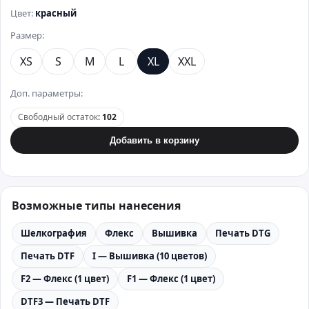
Цвет:
красный
Размер:
XS
S
M
L
XL
XXL
Доп. параметры:
Свободный остаток
:
102
Добавить в корзину
Возможные типы нанесения
Шелкография
Флекс
Вышивка
Печать DTG
Печать DTF
I — Вышивка (10 цветов)
F2 — Флекс (1 цвет)
F1 — Флекс (1 цвет)
DTF3 — Печать DTF