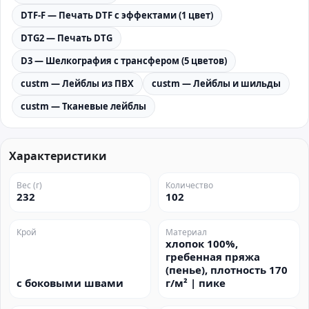
DTF-F — Печать DTF с эффектами (1 цвет)
DTG2 — Печать DTG
D3 — Шелкография с трансфером (5 цветов)
custm — Лейблы из ПВХ
custm — Лейблы и шильды
custm — Тканевые лейблы
Характеристики
Вес (г)
Количество
232
102
Крой
Материал
хлопок 100%,
гребенная пряжа
(пенье), плотность 170
с боковыми швами
г/м² | пике