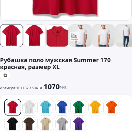
Рубашка поло мужская Summer 170
красная, размер XL
⧉
1070
Артикул:
1011379.504
РУБ.
⧉
красный
белый
бирюзовый
синий
зеленый
желтый
оранже
черный
коричневый
бежевый
серый
фиолетовый