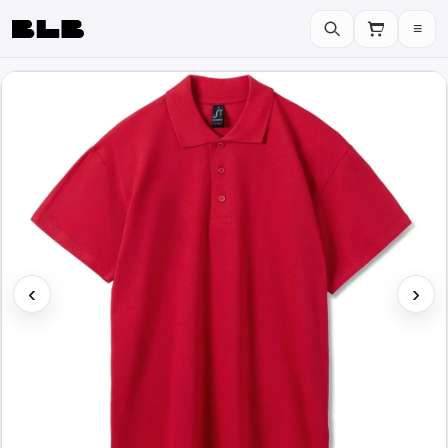
≡
BLB
‹
›