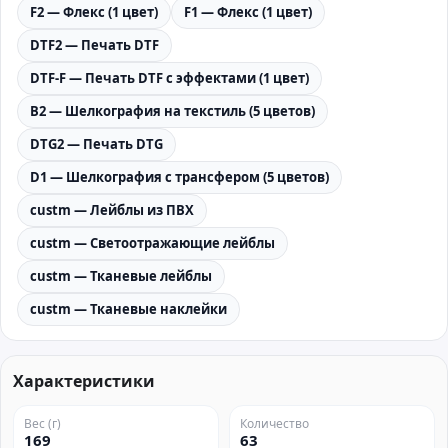
F2 — Флекс (1 цвет)
F1 — Флекс (1 цвет)
DTF2 — Печать DTF
DTF-F — Печать DTF с эффектами (1 цвет)
B2 — Шелкография на текстиль (5 цветов)
DTG2 — Печать DTG
D1 — Шелкография с трансфером (5 цветов)
custm — Лейблы из ПВХ
custm — Светоотражающие лейблы
custm — Тканевые лейблы
custm — Тканевые наклейки
Характеристики
Вес (г)
Количество
169
63