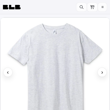
≡
BLB
‹
›