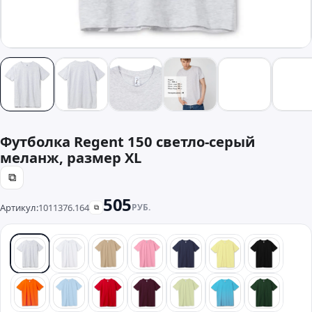
Футболка Regent 150 светло-серый
меланж, размер XL
⧉
505
Артикул:
1011376.164
РУБ.
⧉
серый
белый
песочный
розовый
синий
желтый
черный
оранжевый
голубой
красный
бордовый
зеленый
бирюзовый
темно-з