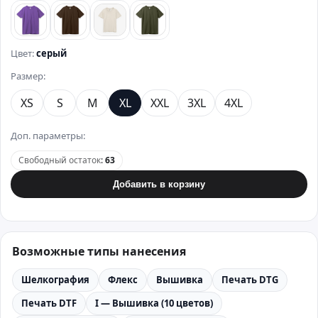
фиолетовый
коричневый
бежевый
хаки
Цвет:
серый
Размер:
XS
S
M
XL
XXL
3XL
4XL
Доп. параметры:
Свободный остаток
:
63
Добавить в корзину
Возможные типы нанесения
Шелкография
Флекс
Вышивка
Печать DTG
Печать DTF
I — Вышивка (10 цветов)